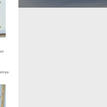
asi
ainnya