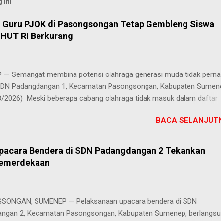
 ini
, Guru PJOK di Pasongsongan Tetap Gembleng Siswa
HUT RI Berkurang
— Semangat membina potensi olahraga generasi muda tidak perna
 SDN Padangdangan 1, Kecamatan Pasongsongan, Kabupaten Sumen
8/2026) Meski beberapa cabang olahraga tidak masuk dalam daftar
i perayaan Hari Ulang Tahun (HUT) Kemerdekaan Republik Indonesia
BACA SELANJUTN
es latihan bagi para siswa tetap berjalan penuh antusias. Risqon Mutta
ru Pendidikan Jasmani, Olahraga, dan Kesehatan (PJOK) di sekolah
, memilih untuk terus mendampingi dan melatih anak-anak didiknya. 
Upacara Bendera di SDN Padangdangan 2 Tekankan
ang yang absen pada perayaan tahun ini adalah lomba lari, padahal 
Kemerdekaan
ersebut sempat digelar dan menjadi salah satu ajang favorit pada tah
ya. Keputusan panitia untuk tidak menggelar cabang olahraga terse
ir karena keterbatasan waktu yang sangat mepet serta padatnya agen
ONGAN, SUMENEP — Pelaksanaan upacara bendera di SDN
 yang dirancang tahun ini. Meski memahami kendala dan situasi yan
ngan 2, Kecamatan Pasongsongan, Kabupaten Sumenep, berlangs
pihak panitia, Risqon tetap tidak menyurutkan porsi ...