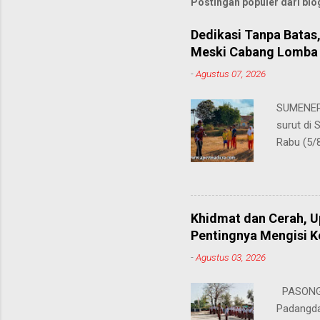
Postingan populer dari blog
Dedikasi Tanpa Batas
Meski Cabang Lomba 
-
Agustus 07, 2026
SUMENEP 
surut di
Rabu (5/
kompetis
ini, pros
S.Pd., gu
tersebut
Khidmat dan Cerah, 
satu cab
Pentingnya Mengisi 
atletik t
-
Agustus 03, 2026
sebelumn
disinyal
PASONGS
perayaan
Padangda
dihadapi 