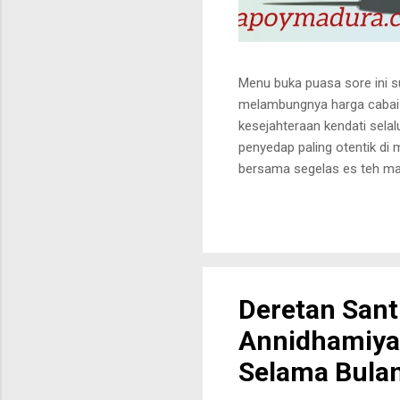
​Menu buka puasa sore ini s
melambungnya harga cabai y
kesejahteraan kendati selal
penyedap paling otentik di
bersama segelas es teh ma
kita sudah punya label "se
demi satu piring harapan. 
program Makan Bergizi Gra
khidmat tanpa perlu banyak
jadi hiasan infografis di k
Deretan Sant
Annidhamiyah
Selama Bulan