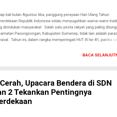
iap kali bulan Agustus tiba, panggung perayaan Hari Ulang Tahun
erdekaan Republik Indonesia selalu menyuguhkan warna-warni tradi
g dirindukan masyarakat. Salah satu pesta rakyat yang paling ditung
amatan Pasongsongan, Kabupaten Sumenep, tidak lain adalah para
naval. Tahun ini, dalam rangka memperingati HUT RI ke-81, panitia s
tulis telah melayangkan pengumuman ke sekolah-sekolah bahwa kar
n dilaksanakan pada Rabu, 19 Agustus 2026, mulai pukul 12.00 WIB.
BACA SELANJUTN
ara teknis, jam keberangkatan peserta biasanya baru benar-benar di
itar pukul 13.00 WIB. Menariknya, jam pelaksanaan tahun ini persis 
gan tahun lalu. Sebuah pilihan waktu yang cukup ekstrem jika meliha
akteristik iklim pesisir Pasongsongan pada pertengahan hari. Ujian
Cerah, Upacara Bendera di SDN
ahanan di Bawah Terik Matahari Bukan rahasia lagi bahwa siang hari 
n 2 Tekankan Pentingnya
ongsongan menyuguhkan sengatan matahari yang luar biasa terik.
ulai persiapan dari tengah hari hingga ...
erdekaan