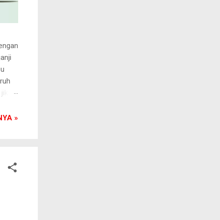
dengan
anji
bu
uruh
jika
dasar
n demi
YA »
gan
anya
.