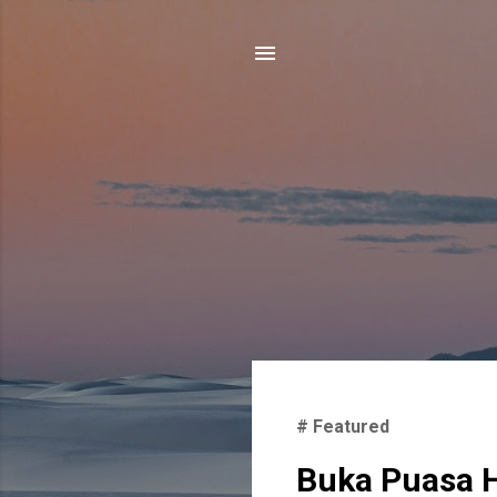
P
o
# Featured
s
Buka Puasa Ha
t