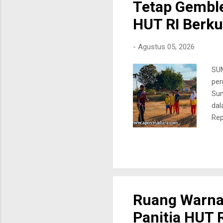
Tetap Gembl
HUT RI Berk
-
Agustus 05, 2026
SUM
per
Sum
dal
Rep
pen
dan
dan
per
dig
Kep
Ruang Warna 
kar
Panitia HUT 
per