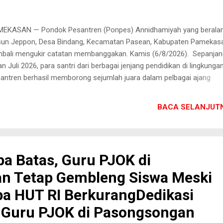
EKASAN — Pondok Pesantren (Ponpes) Annidhamiyah yang beralam
un Jeppon, Desa Bindang, Kecamatan Pasean, Kabupaten Pamekas
bali mengukir catatan membanggakan. Kamis (6/8/2026). Sepanjan
an Juli 2026, para santri dari berbagai jenjang pendidikan di lingkunga
antren berhasil memborong sejumlah juara dalam pelbagai ajang
lombaan keagamaan. Capaian ini jadi bukti nyata komitmen Ponpes
idhamiyah dalam membina serta mengembangkan potensi dan baka
BACA SELANJUTN
a santri di bidang Al-Qur'an maupun keislaman. Daftar Peraih Prestas
an Juli Berikut adalah daftar santri yang berhasil meraih penghargaan
jang MI Annidhamiyah: - Mayda Ihda Wakhamsin (Kelas IV) Juara 1
fidz Juz 30 & Juara 1 Tilawah Anak-Anak. - Rofikoh Naura Ulfa (Kel
pa Batas, Guru PJOK di
ra 1 Satu Juz Tilawah & Juara 3 Satu Juz Tilawah. - Moh. Shalahudd
n Tetap Gembleng Siswa Meski
ubi (Kelas IV) Juara 3 Tartilul Qur'an. Jenjang SMP Annidhamiyah - A
un Syahadatina (Kelas IX) Juara 2 Tilawah Remaja...
a HUT RI BerkurangDedikasi
 Guru PJOK di Pasongsongan