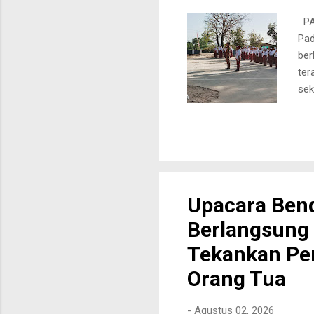
PA
Pad
ber
ter
sek
S.P
khu
gen
nya
kem
men
Upacara Ben
ama
Berlangsung
Pad
mam
Tekankan Pen
sem
Orang Tua
-
Agustus 02, 2026