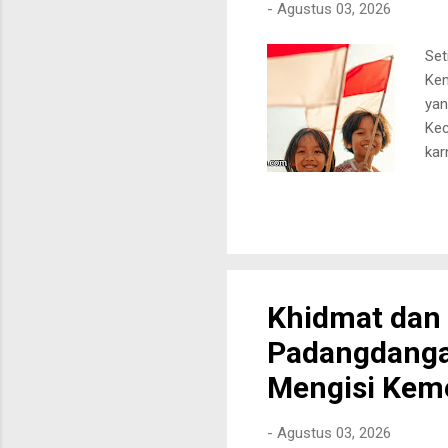
-
Agustus 03, 2026
Set
Kem
yan
Kec
kar
ter
aka
Sec
sek
den
kar
Khidmat dan 
Ket
Padangdanga
Pas
Mem
Mengisi Kem
-
Agustus 03, 2026