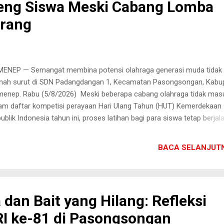
eng Siswa Meski Cabang Lomba
urang
ENEP — Semangat membina potensi olahraga generasi muda tidak
nah surut di SDN Padangdangan 1, Kecamatan Pasongsongan, Kabu
enep. Rabu (5/8/2026) Meski beberapa cabang olahraga tidak mas
am daftar kompetisi perayaan Hari Ulang Tahun (HUT) Kemerdekaan
ublik Indonesia tahun ini, proses latihan bagi para siswa tetap berjal
uh antusias. Risqon Muttaqin, S.Pd., guru Pendidikan Jasmani, Olahra
 Kesehatan (PJOK) di sekolah tersebut, memilih untuk terus mendam
BACA SELANJUTN
 melatih anak-anak didiknya. Salah satu cabang yang absen pada
ayaan tahun ini adalah lomba lari, padahal nomor atletik tersebut se
elar dan menjadi salah satu ajang favorit pada tahun sebelumnya.
utusan panitia untuk tidak menggelar cabang olahraga tersebut disiny
dan Bait yang Hilang: Refleksi
ena keterbatasan waktu yang sangat mepet serta padatnya agenda
RI ke-81 di Pasongsongan
ayaan yang dirancang tahun ini. Meski memahami kendala dan situa