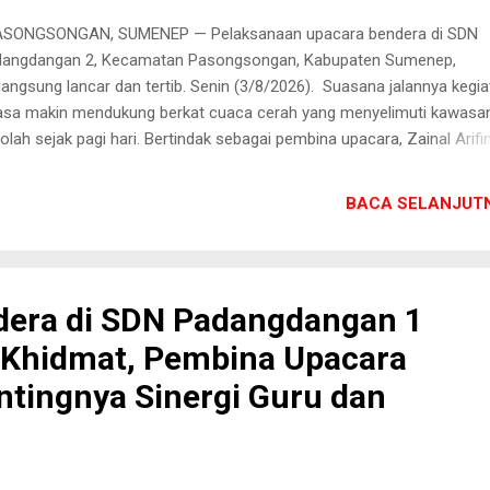
SONGSONGAN, SUMENEP — Pelaksanaan upacara bendera di SDN
angdangan 2, Kecamatan Pasongsongan, Kabupaten Sumenep,
langsung lancar dan tertib. Senin (3/8/2026). Suasana jalannya kegi
asa makin mendukung berkat cuaca cerah yang menyelimuti kawasa
olah sejak pagi hari. Bertindak sebagai pembina upacara, Zainal Arifin
d., menyampaikan amanat penting kepada seluruh peserta upacara,
susnya para siswa. Dalam arahannya, ia menekankan pentingnya pe
BACA SELANJUTN
erasi muda dalam melanjutkan perjuangan para pahlawan melalui ti
ta di lingkungan sekolah. "Tugas utama murid dalam mengisi
erdekaan adalah belajar dengan giat, menaati tata tertib sekolah, da
gikuti upacara bendera dengan khidmat," tegas Zainal Arifin dalam
dera di SDN Padangdangan 1
natnya. Melalui pesan tersebut, pihak sekolah berharap para siswa
 Khidmat, Pembina Upacara
angdangan 2 tidak hanya sekadar mengikuti rutinitas mingguan, tapi 
pu menanamkan nilai-nilai kedisiplinan, rasa nasionalisme, serta
tingnya Sinergi Guru dan
angat belaja...