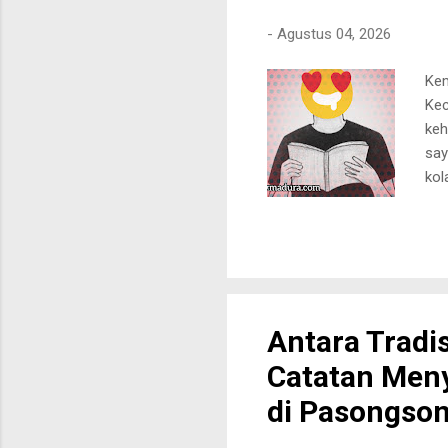
yan
-
Agustus 04, 2026
Kem
Kec
keh
say
kol
SMP
dis
Ann
ant
men
kan
Antara Tradi
ada
Catatan Men
tah
dar
di Pasongso