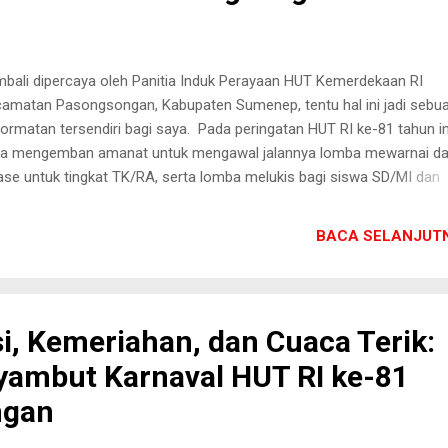
g dihadapi pihak panitia, Risqon tetap tidak menyurutkan porsi ...
bali dipercaya oleh Panitia Induk Perayaan HUT Kemerdekaan RI
amatan Pasongsongan, Kabupaten Sumenep, tentu hal ini jadi sebu
ormatan tersendiri bagi saya. Pada peringatan HUT RI ke-81 tahun in
a mengemban amanat untuk mengawal jalannya lomba mewarnai d
ase untuk tingkat TK/RA, serta lomba melukis bagi siswa SD/MI dan
/MTs se-Kecamatan Pasongsongan. Dijadwalkan lomba tersebut 
elenggarakan pada Jumat (7/8/2026) yang akan ditempatkan di MI
BACA SELANJUTN
ajah, Desa/Kecamatan Pasongsongan. Menerima tugas ini mengha
usiasme yang sama seperti tahun-tahun sebelumnya: melihat anak-
gekspresikan imajinasi dan jiwa patriotisme mereka di atas kertas 
vas. Tapi, di balik semangat menyambut barisan garis dan warna ter
si, Kemeriahan, dan Cuaca Terik:
 ganjalan tersirat di dalam dada. Ingatan saya melayang pada peray
yambut Karnaval HUT RI ke-81
un lalu, saat saya berkesempatan jadi juri Lomba Baca Puisi antar-pe
i tingkat TK/RA hingga SMA/MA, yang di tempatkan di Kantor K...
ngan