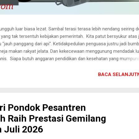
ungguh luar biasa lezat. Sambal terasi terasa lebih nendang seiring 
ang tak tersentuh kebijakan pemerintah. Kita patut bersyukur atas j
u "jauh panggang dari api". Ketidakpedulian penguasa justru jadi bum
 meja makan rakyat jelata. ​Dan kekecewaan menggunung mendadak l
nis. Siapa butuh anggaran pendidikan dan kesehatan yang mumpuni 
jahtera" di atas kertas? Kita diajak merayakan pemangkasan hak-hak 
Bukankah sangat puitis melihat masa depan anak bangsa dikorbanka
BACA SELANJUTN
tis (MBG) yang penuh kemegahan? ​Mari kita kunyah makanan ini den
 tanya. Nikmatilah kemewahan sesaat ini selagi angka kemiskinan h
antor kementerian. Pemerintah sedang bekerja keras mencerdaskan b..
ri Pondok Pesantren
 Raih Prestasi Gemilang
 Juli 2026