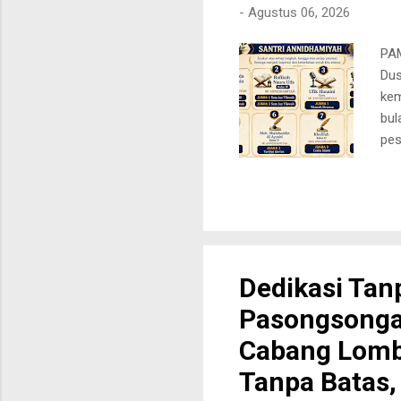
-
Agustus 06, 2026
PAM
Dus
kem
bul
pes
per
Ann
par
Bul
Jen
Tah
Dedikasi Tan
Jua
Pasongsonga
Ayy
Ain
Cabang Lomb
Tanpa Batas,