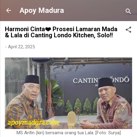
Langsung ke konten utama
Apoy Madura
Harmoni Cinta❤️ Prosesi Lamaran Mada
& Lala di Canting Londo Kitchen, Solo‼️
-
April 22, 2025
MS Arifin (kiri) bersama orang tua Lala. [Foto: Surya]