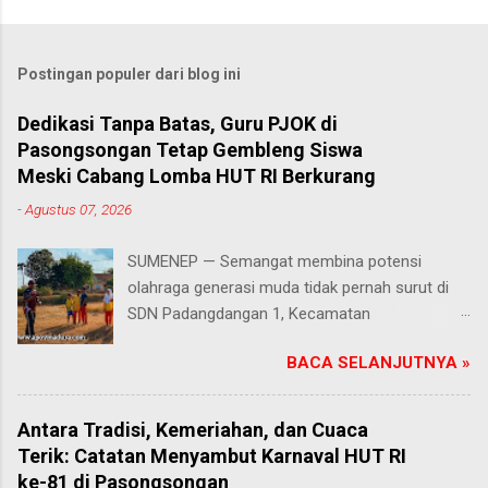
Postingan populer dari blog ini
Dedikasi Tanpa Batas, Guru PJOK di
Pasongsongan Tetap Gembleng Siswa
Meski Cabang Lomba HUT RI Berkurang
-
Agustus 07, 2026
SUMENEP — Semangat membina potensi
olahraga generasi muda tidak pernah surut di
SDN Padangdangan 1, Kecamatan
Pasongsongan, Kabupaten Sumenep. Rabu
BACA SELANJUTNYA »
(5/8/2026) Meski beberapa cabang olahraga
tidak masuk dalam daftar kompetisi perayaan
Hari Ulang Tahun (HUT) Kemerdekaan Republik
Antara Tradisi, Kemeriahan, dan Cuaca
Indonesia tahun ini, proses latihan bagi para
Terik: Catatan Menyambut Karnaval HUT RI
siswa tetap berjalan penuh antusias. Risqon
ke-81 di Pasongsongan