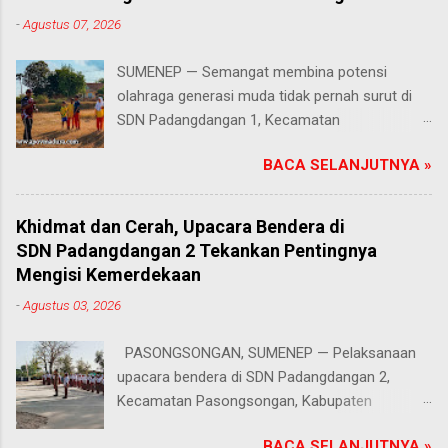
-
Agustus 07, 2026
SUMENEP — Semangat membina potensi
olahraga generasi muda tidak pernah surut di
SDN Padangdangan 1, Kecamatan
Pasongsongan, Kabupaten Sumenep. Rabu
BACA SELANJUTNYA »
(5/8/2026) Meski beberapa cabang olahraga
tidak masuk dalam daftar kompetisi perayaan
Hari Ulang Tahun (HUT) Kemerdekaan Republik
Khidmat dan Cerah, Upacara Bendera di
Indonesia tahun ini, proses latihan bagi para
SDN Padangdangan 2 Tekankan Pentingnya
siswa tetap berjalan penuh antusias. Risqon
Mengisi Kemerdekaan
Muttaqin, S.Pd., guru Pendidikan Jasmani,
-
Agustus 03, 2026
Olahraga, dan Kesehatan (PJOK) di sekolah
tersebut, memilih untuk terus mendampingi dan
PASONGSONGAN, SUMENEP — Pelaksanaan
melatih anak-anak didiknya. Salah satu cabang
upacara bendera di SDN Padangdangan 2,
yang absen pada perayaan tahun ini adalah
Kecamatan Pasongsongan, Kabupaten
lomba lari, padahal nomor atletik tersebut
Sumenep, berlangsung lancar dan tertib. Senin
sempat digelar dan menjadi salah satu ajang
BACA SELANJUTNYA »