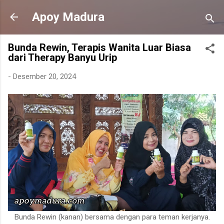
Langsung ke konten utama
Apoy Madura
Bunda Rewin, Terapis Wanita Luar Biasa
dari Therapy Banyu Urip
-
Desember 20, 2024
Bunda Rewin (kanan) bersama dengan para teman kerjanya.