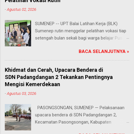
Pelatihan Vokasi Rutin
-
Agustus 02, 2026
SUMENEP -- UPT Balai Latihan Kerja (BLK)
Sumenep rutin menggelar pelatihan vokasi tiap
setengah bulan sekali bagi warga belajar Pusat
Kegiatan Belajar Masyarakat (PKBM) se-
BACA SELANJUTNYA »
Kabupaten Sumenep. Ahad (2/8/2026).
Program ini menawarkan berbagai pilihan
keterampilan, mulai dari pembuatan roti dan kue
Khidmat dan Cerah, Upacara Bendera di
hingga kejuruan lainnya yang bebas dipilih
SDN Padangdangan 2 Tekankan Pentingnya
peserta sesuai bakat dan minat masing-
Mengisi Kemerdekaan
masing. Kehadiran program ini disambut hangat
-
Agustus 03, 2026
para peserta. Salah satunya Juhairiyah, peserta
dari PKBM Al Khairot, Desa Bragung,
PASONGSONGAN, SUMENEP — Pelaksanaan
Kecamatan Guluk-Guluk. "Saya sangat senang
upacara bendera di SDN Padangdangan 2,
bisa mengikuti pelatihan ini. Selain menambah
Kecamatan Pasongsongan, Kabupaten
wawasan dan keterampilan baru, saya juga bisa
Sumenep, berlangsung lancar dan tertib. Senin
berkenalan dan berkolaborasi dengan teman-