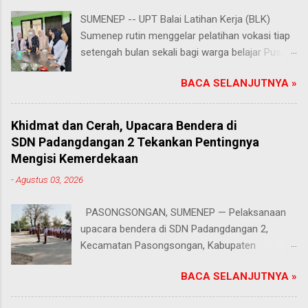
SUMENEP -- UPT Balai Latihan Kerja (BLK)
Sumenep rutin menggelar pelatihan vokasi tiap
setengah bulan sekali bagi warga belajar Pusat
Kegiatan Belajar Masyarakat (PKBM) se-
BACA SELANJUTNYA »
Kabupaten Sumenep. Ahad (2/8/2026).
Program ini menawarkan berbagai pilihan
keterampilan, mulai dari pembuatan roti dan kue
Khidmat dan Cerah, Upacara Bendera di
hingga kejuruan lainnya yang bebas dipilih
SDN Padangdangan 2 Tekankan Pentingnya
peserta sesuai bakat dan minat masing-
Mengisi Kemerdekaan
masing. Kehadiran program ini disambut hangat
-
Agustus 03, 2026
para peserta. Salah satunya Juhairiyah, peserta
dari PKBM Al Khairot, Desa Bragung,
PASONGSONGAN, SUMENEP — Pelaksanaan
Kecamatan Guluk-Guluk. "Saya sangat senang
upacara bendera di SDN Padangdangan 2,
bisa mengikuti pelatihan ini. Selain menambah
Kecamatan Pasongsongan, Kabupaten
wawasan dan keterampilan baru, saya juga bisa
Sumenep, berlangsung lancar dan tertib. Senin
berkenalan dan berkolaborasi dengan teman-
BACA SELANJUTNYA »
(3/8/2026). Suasana jalannya kegiatan terasa
teman perwakilan PKBM dari seluruh Kabupaten
makin mendukung berkat cuaca cerah yang
Sumenep," ungkap Juhairiyah. Dukungan penuh