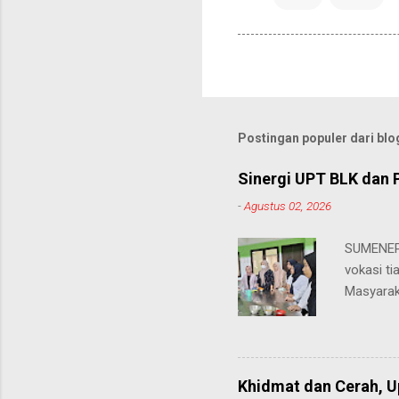
Postingan populer dari blog
Sinergi UPT BLK dan 
-
Agustus 02, 2026
SUMENEP 
vokasi ti
Masyarak
menawarka
hingga ke
masing. 
Juhairiya
Khidmat dan Cerah, 
"Saya sa