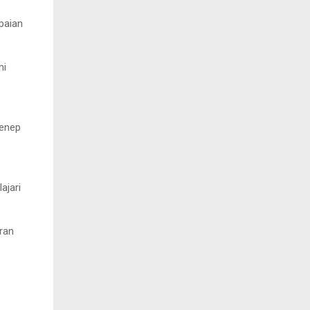
paian
mi
menep
ajari
ran