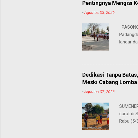
Pentingnya Mengisi 
keteramp
-
Agustus 03, 2026
teman pe
Dukungan
PASONGS
Syamsul, 
Padangda
sangat me
lancar da
mendukun
Bertinda
penting 
ia menek
Dedikasi Tanpa Batas
para pahl
Meski Cabang Lomba 
dalam men
-
Agustus 07, 2026
sekolah, 
amanatny
SUMENEP 
Padangdan
surut di
mampu me
Rabu (5/
belaja...
kompetis
ini, pros