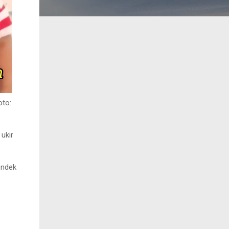
oto:
ukir
endek