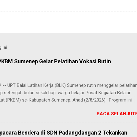
 ini
PKBM Sumenep Gelar Pelatihan Vokasi Rutin
-- UPT Balai Latihan Kerja (BLK) Sumenep rutin menggelar pelatiha
ap setengah bulan sekali bagi warga belajar Pusat Kegiatan Belajar
at (PKBM) se-Kabupaten Sumenep. Ahad (2/8/2026). Program ini
n berbagai pilihan keterampilan, mulai dari pembuatan roti dan kue
BACA SELANJUTN
juruan lainnya yang bebas dipilih peserta sesuai bakat dan minat ma
Kehadiran program ini disambut hangat para peserta. Salah satunya
h, peserta dari PKBM Al Khairot, Desa Bragung, Kecamatan Guluk-Gul
Upacara Bendera di SDN Padangdangan 2 Tekankan
ngat senang bisa mengikuti pelatihan ini. Selain menambah wawasan