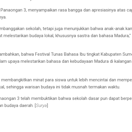
 Panaongan 3, menyampaikan rasa bangga dan apresiasinya atas ca
nya.
membanggakan sekolah, tetapi juga menunjukkan bahwa anak-anak ka
 melestarikan budaya lokal, khususnya sastra dan bahasa Madura,"
nambahkan, bahwa Festival Tunas Bahasa Ibu tingkat Kabupaten Su
dalam upaya melestarikan bahasa dan kebudayaan Madura di kalangan
sa membangkitkan minat para siswa untuk lebih mencintai dan mempel
okal, sehingga warisan budaya ini tidak musnah termakan waktu.
anaongan 3 telah membuktikan bahwa sekolah dasar pun dapat berpe
an budaya daerah. [
Surya
]