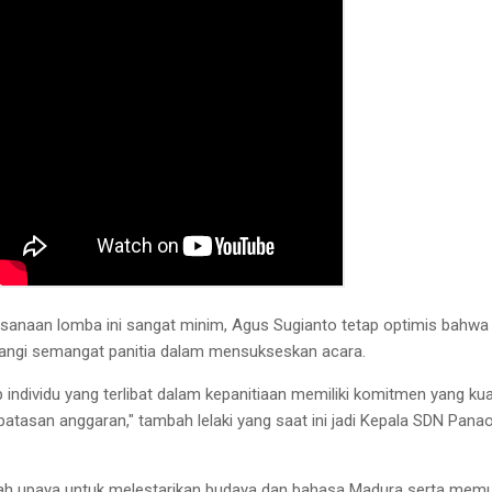
sanaan lomba ini sangat minim, Agus Sugianto tetap optimis bahwa 
rangi semangat panitia dalam mensukseskan acara.
 individu yang terlibat dalam kepanitiaan memiliki komitmen yang ku
atasan anggaran," tambah lelaki yang saat ini jadi Kepala SDN Pana
ah upaya untuk melestarikan budaya dan bahasa Madura serta mem