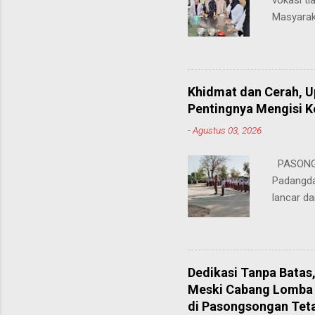
vokasi ti
Masyarak
menawarka
hingga ke
masing. 
Juhairiya
Khidmat dan Cerah, 
"Saya sa
Pentingnya Mengisi 
keteramp
-
Agustus 03, 2026
teman pe
Dukungan
PASONGS
Syamsul, 
Padangda
sangat me
lancar da
mendukun
Bertinda
penting 
ia menek
Dedikasi Tanpa Batas
para pahl
Meski Cabang Lomba 
dalam men
di Pasongsongan Tet