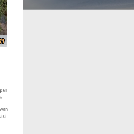
apan
e.
ewan
isi