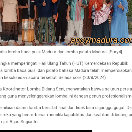
panitia lomba baca puisi Madura dan lomba pidato Madura. [Sury4]
angka memperingati Hari Ulang Tahun (HUT) Kemerdekaan Republik
tia lomba baca puisi dan pidato bahasa Madura telah mempersiapkan
n kesuksesan acara tersebut. Selasa sore (20/8/2024).
ua Koordinator Lomba Bidang Seni, menyatakan bahwa seluruh persi
tang guna menyelenggarakan lomba ini dengan penuh profesionalism
ilaian dalam lomba bersifat final dan tidak bisa diganggu gugat. D
mereka yang benar-benar memiliki kapabilitas dan keahlian di bidang pu
 ujar Agus Sugianto.