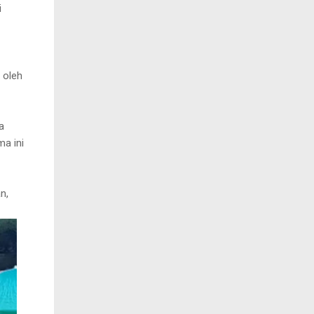
i
 oleh
a
a ini
n,