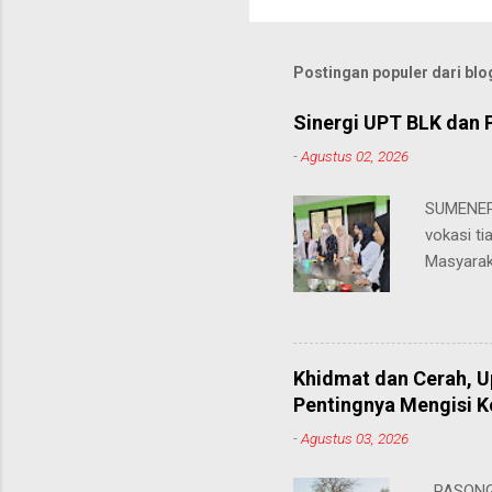
Postingan populer dari blog
Sinergi UPT BLK dan 
-
Agustus 02, 2026
SUMENEP 
vokasi ti
Masyarak
menawarka
hingga ke
masing. 
Juhairiya
Khidmat dan Cerah, 
"Saya sa
Pentingnya Mengisi 
keteramp
-
Agustus 03, 2026
teman pe
Dukungan
PASONGS