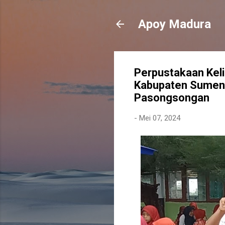
Apoy Madura
Perpustakaan Keli
Kabupaten Sumene
Pasongsongan
-
Mei 07, 2024