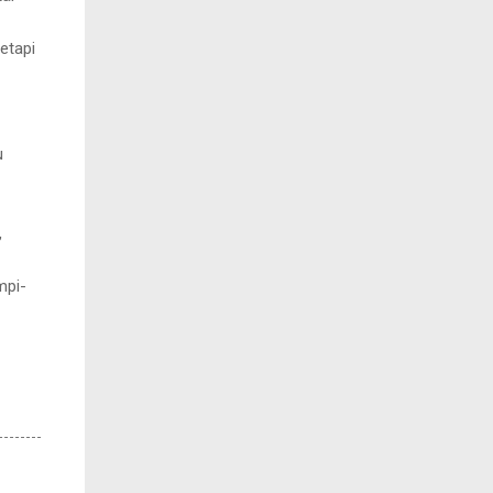
etapi
u
,
mpi-