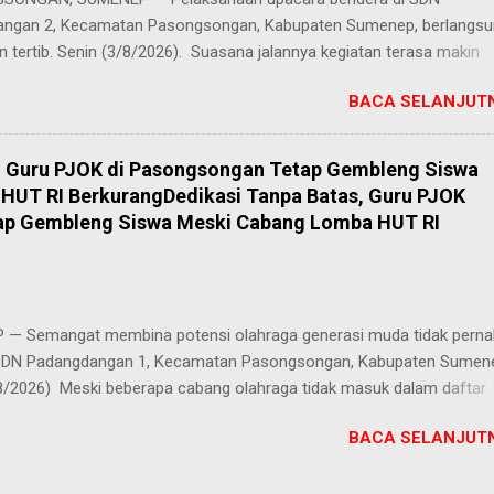
S.H., S.Pd., M.Pd., yang mengapresiasi keikutsertaan anak didiknya. "
ngan 2, Kecamatan Pasongsongan, Kabupaten Sumenep, berlangs
ndukung kegiatan ini, terlebih ada anak didik kami yan...
n tertib. Senin (3/8/2026). Suasana jalannya kegiatan terasa makin
g berkat cuaca cerah yang menyelimuti kawasan sekolah sejak pagi 
BACA SELANJUTN
k sebagai pembina upacara, Zainal Arifin, S.Pd., menyampaikan aman
kepada seluruh peserta upacara, khususnya para siswa. Dalam araha
ankan pentingnya peran generasi muda dalam melanjutkan perjuang
, Guru PJOK di Pasongsongan Tetap Gembleng Siswa
awan melalui tindakan nyata di lingkungan sekolah. "Tugas utama mu
HUT RI BerkurangDedikasi Tanpa Batas, Guru PJOK
gisi kemerdekaan adalah belajar dengan giat, menaati tata tertib
ap Gembleng Siswa Meski Cabang Lomba HUT RI
dan mengikuti upacara bendera dengan khidmat," tegas Zainal Arifin
a. Melalui pesan tersebut, pihak sekolah berharap para siswa SDN
gan 2 tidak hanya sekadar mengikuti rutinitas mingguan, tapi juga
nanamkan nilai-nilai kedisiplinan, rasa nasionalisme, serta semang
— Semangat membina potensi olahraga generasi muda tidak perna
 SDN Padangdangan 1, Kecamatan Pasongsongan, Kabupaten Sumen
8/2026) Meski beberapa cabang olahraga tidak masuk dalam daftar
i perayaan Hari Ulang Tahun (HUT) Kemerdekaan Republik Indonesia
BACA SELANJUTN
es latihan bagi para siswa tetap berjalan penuh antusias. Risqon Mutta
ru Pendidikan Jasmani, Olahraga, dan Kesehatan (PJOK) di sekolah