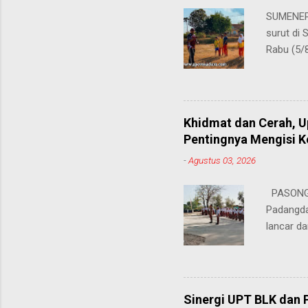
SUMENEP 
surut di
Rabu (5/
kompetis
ini, pros
S.Pd., gu
tersebut
Khidmat dan Cerah, 
satu cab
Pentingnya Mengisi 
atletik t
-
Agustus 03, 2026
sebelumn
disinyal
PASONGS
perayaan
Padangda
dihadapi 
lancar da
mendukun
Bertinda
penting 
ia menek
Sinergi UPT BLK dan 