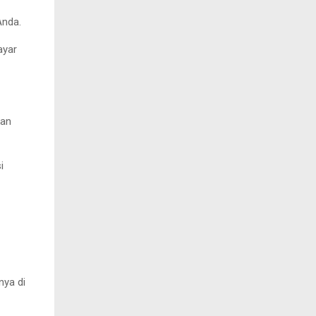
Anda.
ayar
kan
i
nya di