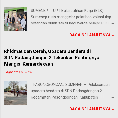
SUMENEP -- UPT Balai Latihan Kerja (BLK)
Sumenep rutin menggelar pelatihan vokasi tiap
setengah bulan sekali bagi warga belajar Pusat
Kegiatan Belajar Masyarakat (PKBM) se-
BACA SELANJUTNYA »
Kabupaten Sumenep. Ahad (2/8/2026).
Program ini menawarkan berbagai pilihan
keterampilan, mulai dari pembuatan roti dan kue
Khidmat dan Cerah, Upacara Bendera di
hingga kejuruan lainnya yang bebas dipilih
SDN Padangdangan 2 Tekankan Pentingnya
peserta sesuai bakat dan minat masing-
Mengisi Kemerdekaan
masing. Kehadiran program ini disambut hangat
-
Agustus 03, 2026
para peserta. Salah satunya Juhairiyah, peserta
dari PKBM Al Khairot, Desa Bragung,
PASONGSONGAN, SUMENEP — Pelaksanaan
Kecamatan Guluk-Guluk. "Saya sangat senang
upacara bendera di SDN Padangdangan 2,
bisa mengikuti pelatihan ini. Selain menambah
Kecamatan Pasongsongan, Kabupaten
wawasan dan keterampilan baru, saya juga bisa
Sumenep, berlangsung lancar dan tertib. Senin
berkenalan dan berkolaborasi dengan teman-
BACA SELANJUTNYA »
(3/8/2026). Suasana jalannya kegiatan terasa
teman perwakilan PKBM dari seluruh Kabupaten
makin mendukung berkat cuaca cerah yang
Sumenep," ungkap Juhairiyah. Dukungan penuh