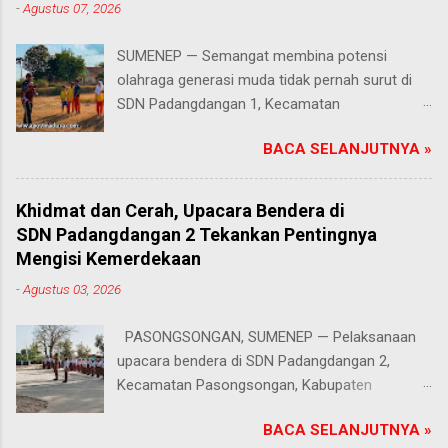
-
Agustus 07, 2026
SUMENEP — Semangat membina potensi
olahraga generasi muda tidak pernah surut di
SDN Padangdangan 1, Kecamatan
Pasongsongan, Kabupaten Sumenep. Rabu
BACA SELANJUTNYA »
(5/8/2026) Meski beberapa cabang olahraga
tidak masuk dalam daftar kompetisi perayaan
Hari Ulang Tahun (HUT) Kemerdekaan Republik
Khidmat dan Cerah, Upacara Bendera di
Indonesia tahun ini, proses latihan bagi para
SDN Padangdangan 2 Tekankan Pentingnya
siswa tetap berjalan penuh antusias. Risqon
Mengisi Kemerdekaan
Muttaqin, S.Pd., guru Pendidikan Jasmani,
-
Agustus 03, 2026
Olahraga, dan Kesehatan (PJOK) di sekolah
tersebut, memilih untuk terus mendampingi dan
PASONGSONGAN, SUMENEP — Pelaksanaan
melatih anak-anak didiknya. Salah satu cabang
upacara bendera di SDN Padangdangan 2,
yang absen pada perayaan tahun ini adalah
Kecamatan Pasongsongan, Kabupaten
lomba lari, padahal nomor atletik tersebut
Sumenep, berlangsung lancar dan tertib. Senin
sempat digelar dan menjadi salah satu ajang
BACA SELANJUTNYA »
(3/8/2026). Suasana jalannya kegiatan terasa
favorit pada tahun sebelumnya. Keputusan