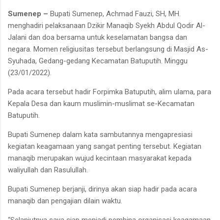
Sumenep –
Bupati Sumenep, Achmad Fauzi, SH, MH.
menghadiri pelaksanaan Dzikir Manaqib Syekh Abdul Qodir Al-
Jalani dan doa bersama untuk keselamatan bangsa dan
negara. Momen religiusitas tersebut berlangsung di Masjid As-
Syuhada, Gedang-gedang Kecamatan Batuputih. Minggu
(23/01/2022).
Pada acara tersebut hadir Forpimka Batuputih, alim ulama, para
Kepala Desa dan kaum muslimin-muslimat se-Kecamatan
Batuputih.
Bupati Sumenep dalam kata sambutannya mengapresiasi
kegiatan keagamaan yang sangat penting tersebut. Kegiatan
manaqib merupakan wujud kecintaan masyarakat kepada
waliyullah dan Rasulullah.
Bupati Sumenep berjanji, dirinya akan siap hadir pada acara
manaqib dan pengajian dilain waktu.
“Selanjutnya saya siap menjadi pembina organisasi keagamaan