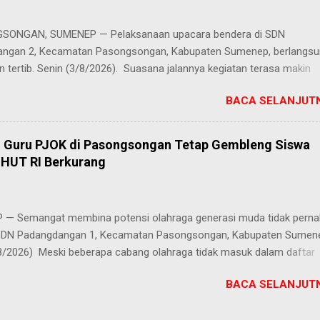
rwakilan PKBM dari seluruh Kabupaten Sumenep," ungkap Juhairiyah.
 penuh juga datang dari Ketua Yayasan Al Khairot Cendekia Bragung
ONGAN, SUMENEP — Pelaksanaan upacara bendera di SDN
S.H., S.Pd., M.Pd., yang mengapresiasi keikutsertaan anak didiknya. "
ngan 2, Kecamatan Pasongsongan, Kabupaten Sumenep, berlangs
ndukung kegiatan ini, terlebih ada anak didik kami yan...
n tertib. Senin (3/8/2026). Suasana jalannya kegiatan terasa makin
g berkat cuaca cerah yang menyelimuti kawasan sekolah sejak pagi 
BACA SELANJUTN
k sebagai pembina upacara, Zainal Arifin, S.Pd., menyampaikan aman
kepada seluruh peserta upacara, khususnya para siswa. Dalam araha
ankan pentingnya peran generasi muda dalam melanjutkan perjuang
, Guru PJOK di Pasongsongan Tetap Gembleng Siswa
awan melalui tindakan nyata di lingkungan sekolah. "Tugas utama mu
HUT RI Berkurang
gisi kemerdekaan adalah belajar dengan giat, menaati tata tertib
dan mengikuti upacara bendera dengan khidmat," tegas Zainal Arifin
a. Melalui pesan tersebut, pihak sekolah berharap para siswa SDN
— Semangat membina potensi olahraga generasi muda tidak perna
gan 2 tidak hanya sekadar mengikuti rutinitas mingguan, tapi juga
 SDN Padangdangan 1, Kecamatan Pasongsongan, Kabupaten Sumen
nanamkan nilai-nilai kedisiplinan, rasa nasionalisme, serta semang
8/2026) Meski beberapa cabang olahraga tidak masuk dalam daftar
i perayaan Hari Ulang Tahun (HUT) Kemerdekaan Republik Indonesia
BACA SELANJUTN
es latihan bagi para siswa tetap berjalan penuh antusias. Risqon Mutta
ru Pendidikan Jasmani, Olahraga, dan Kesehatan (PJOK) di sekolah