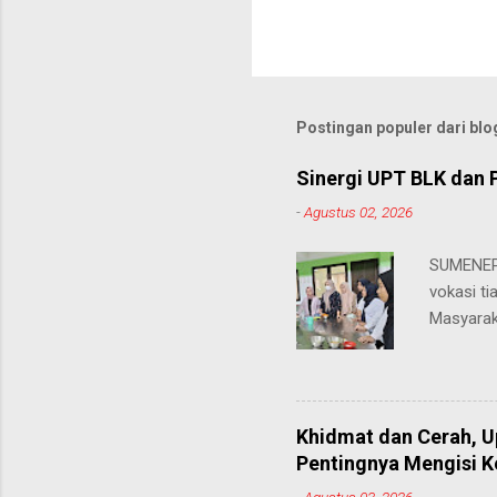
Postingan populer dari blog
Sinergi UPT BLK dan 
-
Agustus 02, 2026
SUMENEP 
vokasi ti
Masyarak
menawarka
hingga ke
masing. 
Juhairiya
Khidmat dan Cerah, 
"Saya sa
Pentingnya Mengisi 
keteramp