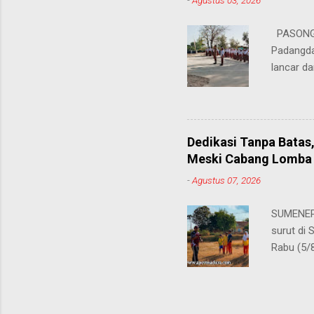
-
Agustus 03, 2026
teman pe
Dukungan
PASONGS
Syamsul, 
Padangda
sangat me
lancar da
mendukun
Bertinda
penting 
ia menek
Dedikasi Tanpa Batas
para pahl
Meski Cabang Lomba 
dalam men
-
Agustus 07, 2026
sekolah, 
amanatny
SUMENEP 
Padangdan
surut di
mampu me
Rabu (5/
belaja...
kompetis
ini, pros
S.Pd., gu