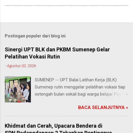
Postingan populer dari blog ini
Sinergi UPT BLK dan PKBM Sumenep Gelar
Pelatihan Vokasi Rutin
-
Agustus 02, 2026
SUMENEP -- UPT Balai Latihan Kerja (BLK)
Sumenep rutin menggelar pelatihan vokasi tiap
setengah bulan sekali bagi warga belajar Pusat
Kegiatan Belajar Masyarakat (PKBM) se-
BACA SELANJUTNYA »
Kabupaten Sumenep. Ahad (2/8/2026).
Program ini menawarkan berbagai pilihan
keterampilan, mulai dari pembuatan roti dan kue
Khidmat dan Cerah, Upacara Bendera di
hingga kejuruan lainnya yang bebas dipilih
SDN Padangdangan 2 Tekankan Pentingnya