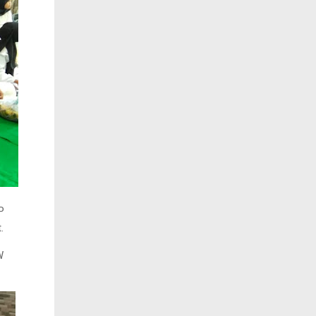
P
t.
W