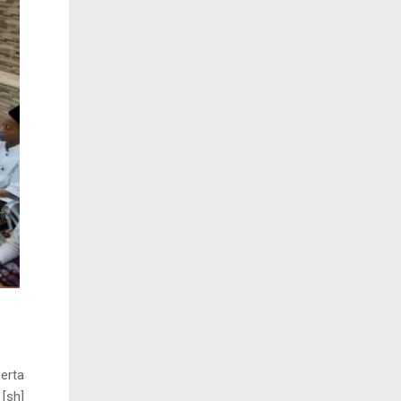
erta
 [sh]