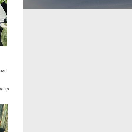
aman
kelas