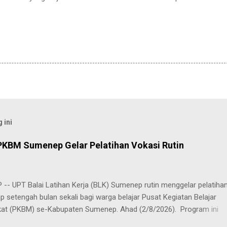
 ini
PKBM Sumenep Gelar Pelatihan Vokasi Rutin
-- UPT Balai Latihan Kerja (BLK) Sumenep rutin menggelar pelatiha
ap setengah bulan sekali bagi warga belajar Pusat Kegiatan Belajar
at (PKBM) se-Kabupaten Sumenep. Ahad (2/8/2026). Program ini
n berbagai pilihan keterampilan, mulai dari pembuatan roti dan kue