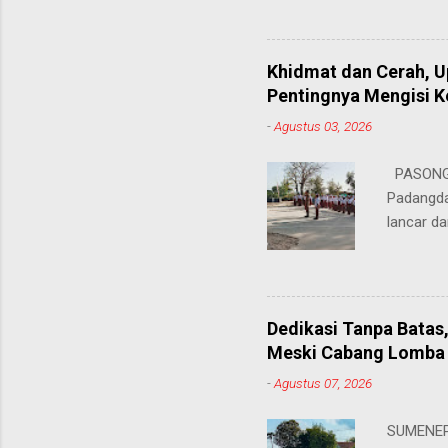
hingga ke
masing. 
Juhairiya
Khidmat dan Cerah, 
"Saya sa
Pentingnya Mengisi 
keteramp
-
Agustus 03, 2026
teman pe
Dukungan
PASONGS
Syamsul, 
Padangda
sangat me
lancar da
mendukun
Bertinda
penting 
ia menek
Dedikasi Tanpa Batas
para pahl
Meski Cabang Lomba 
dalam men
-
Agustus 07, 2026
sekolah, 
amanatny
SUMENEP 
Padangdan