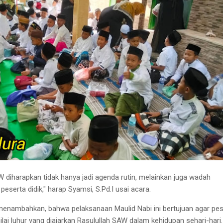
W diharapkan tidak hanya jadi agenda rutin, melainkan juga wadah
peserta didik," harap Syamsi, S.Pd.I usai acara.
 menambahkan, bahwa pelaksanaan Maulid Nabi ini bertujuan agar pes
nilai luhur yang diajarkan Rasulullah SAW dalam kehidupan sehari-hari.