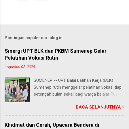
Postingan populer dari blog ini
Sinergi UPT BLK dan PKBM Sumenep Gelar
Pelatihan Vokasi Rutin
-
Agustus 02, 2026
SUMENEP -- UPT Balai Latihan Kerja (BLK)
Sumenep rutin menggelar pelatihan vokasi tiap
setengah bulan sekali bagi warga belajar Pusat
Kegiatan Belajar Masyarakat (PKBM) se-
BACA SELANJUTNYA »
Kabupaten Sumenep. Ahad (2/8/2026).
Program ini menawarkan berbagai pilihan
keterampilan, mulai dari pembuatan roti dan kue
Khidmat dan Cerah, Upacara Bendera di
hingga kejuruan lainnya yang bebas dipilih