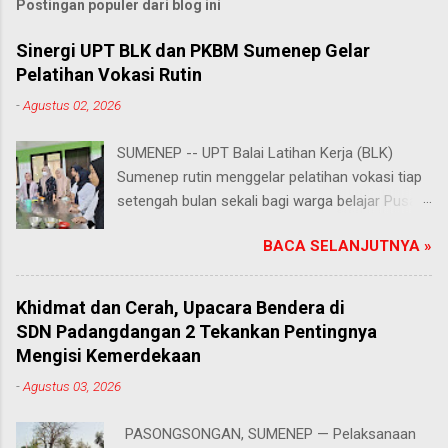
Postingan populer dari blog ini
Sinergi UPT BLK dan PKBM Sumenep Gelar
Pelatihan Vokasi Rutin
-
Agustus 02, 2026
SUMENEP -- UPT Balai Latihan Kerja (BLK)
Sumenep rutin menggelar pelatihan vokasi tiap
setengah bulan sekali bagi warga belajar Pusat
Kegiatan Belajar Masyarakat (PKBM) se-
BACA SELANJUTNYA »
Kabupaten Sumenep. Ahad (2/8/2026).
Program ini menawarkan berbagai pilihan
keterampilan, mulai dari pembuatan roti dan kue
Khidmat dan Cerah, Upacara Bendera di
hingga kejuruan lainnya yang bebas dipilih
SDN Padangdangan 2 Tekankan Pentingnya
peserta sesuai bakat dan minat masing-
Mengisi Kemerdekaan
masing. Kehadiran program ini disambut hangat
-
Agustus 03, 2026
para peserta. Salah satunya Juhairiyah, peserta
dari PKBM Al Khairot, Desa Bragung,
PASONGSONGAN, SUMENEP — Pelaksanaan
Kecamatan Guluk-Guluk. "Saya sangat senang