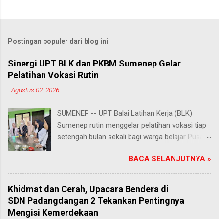
Postingan populer dari blog ini
Sinergi UPT BLK dan PKBM Sumenep Gelar
Pelatihan Vokasi Rutin
-
Agustus 02, 2026
SUMENEP -- UPT Balai Latihan Kerja (BLK)
Sumenep rutin menggelar pelatihan vokasi tiap
setengah bulan sekali bagi warga belajar Pusat
Kegiatan Belajar Masyarakat (PKBM) se-
BACA SELANJUTNYA »
Kabupaten Sumenep. Ahad (2/8/2026).
Program ini menawarkan berbagai pilihan
keterampilan, mulai dari pembuatan roti dan kue
Khidmat dan Cerah, Upacara Bendera di
hingga kejuruan lainnya yang bebas dipilih
SDN Padangdangan 2 Tekankan Pentingnya
peserta sesuai bakat dan minat masing-
Mengisi Kemerdekaan
masing. Kehadiran program ini disambut hangat