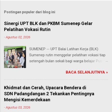
Postingan populer dari blog ini
Sinergi UPT BLK dan PKBM Sumenep Gelar
Pelatihan Vokasi Rutin
-
Agustus 02, 2026
SUMENEP -- UPT Balai Latihan Kerja (BLK)
Sumenep rutin menggelar pelatihan vokasi tiap
setengah bulan sekali bagi warga belajar Pusat
Kegiatan Belajar Masyarakat (PKBM) se-
BACA SELANJUTNYA »
Kabupaten Sumenep. Ahad (2/8/2026).
Program ini menawarkan berbagai pilihan
keterampilan, mulai dari pembuatan roti dan kue
Khidmat dan Cerah, Upacara Bendera di
hingga kejuruan lainnya yang bebas dipilih
SDN Padangdangan 2 Tekankan Pentingnya
peserta sesuai bakat dan minat masing-
Mengisi Kemerdekaan
masing. Kehadiran program ini disambut hangat
-
Agustus 03, 2026
para peserta. Salah satunya Juhairiyah, peserta