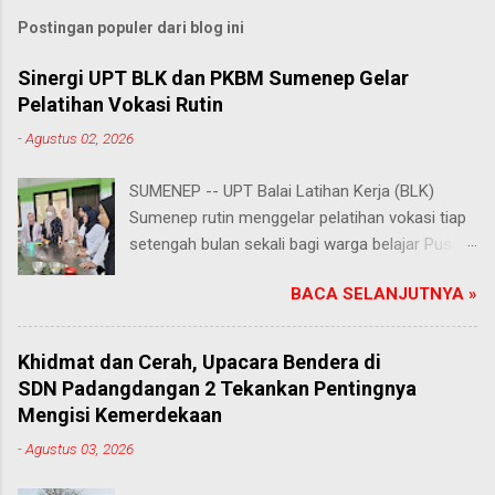
Postingan populer dari blog ini
Sinergi UPT BLK dan PKBM Sumenep Gelar
Pelatihan Vokasi Rutin
-
Agustus 02, 2026
SUMENEP -- UPT Balai Latihan Kerja (BLK)
Sumenep rutin menggelar pelatihan vokasi tiap
setengah bulan sekali bagi warga belajar Pusat
Kegiatan Belajar Masyarakat (PKBM) se-
BACA SELANJUTNYA »
Kabupaten Sumenep. Ahad (2/8/2026).
Program ini menawarkan berbagai pilihan
keterampilan, mulai dari pembuatan roti dan kue
Khidmat dan Cerah, Upacara Bendera di
hingga kejuruan lainnya yang bebas dipilih
SDN Padangdangan 2 Tekankan Pentingnya
peserta sesuai bakat dan minat masing-
Mengisi Kemerdekaan
masing. Kehadiran program ini disambut hangat
-
Agustus 03, 2026
para peserta. Salah satunya Juhairiyah, peserta
dari PKBM Al Khairot, Desa Bragung,