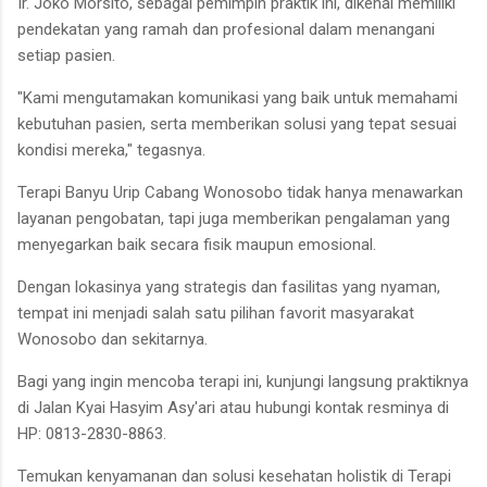
Ir. Joko Morsito, sebagai pemimpin praktik ini, dikenal memiliki
pendekatan yang ramah dan profesional dalam menangani
setiap pasien.
"Kami mengutamakan komunikasi yang baik untuk memahami
kebutuhan pasien, serta memberikan solusi yang tepat sesuai
kondisi mereka," tegasnya.
Terapi Banyu Urip Cabang Wonosobo tidak hanya menawarkan
layanan pengobatan, tapi juga memberikan pengalaman yang
menyegarkan baik secara fisik maupun emosional.
Dengan lokasinya yang strategis dan fasilitas yang nyaman,
tempat ini menjadi salah satu pilihan favorit masyarakat
Wonosobo dan sekitarnya.
Bagi yang ingin mencoba terapi ini, kunjungi langsung praktiknya
di Jalan Kyai Hasyim Asy'ari atau hubungi kontak resminya di
HP: 0813-2830-8863.
Temukan kenyamanan dan solusi kesehatan holistik di Terapi