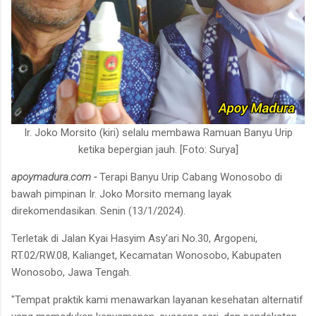
Ir. Joko Morsito (kiri) selalu membawa Ramuan Banyu Urip
ketika bepergian jauh. [Foto: Surya]
apoymadura.com -
Terapi Banyu Urip Cabang Wonosobo di
bawah pimpinan Ir. Joko Morsito memang layak
direkomendasikan. Senin (13/1/2024).
Terletak di Jalan Kyai Hasyim Asy'ari No.30, Argopeni,
RT.02/RW.08, Kalianget, Kecamatan Wonosobo, Kabupaten
Wonosobo, Jawa Tengah.
"Tempat praktik kami menawarkan layanan kesehatan alternatif