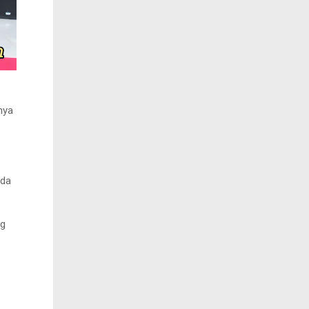
nya
ada
ng