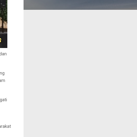
 dan
ang
lam
gati
arakat