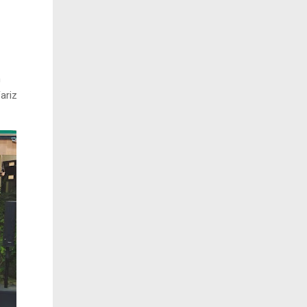
h
ariz