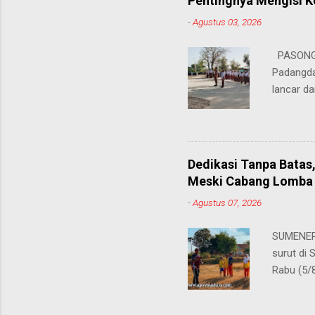
Pentingnya Mengisi 
keteramp
-
Agustus 03, 2026
teman pe
Dukungan
PASONGS
Syamsul, 
Padangda
sangat me
lancar da
mendukun
Bertinda
penting 
ia menek
Dedikasi Tanpa Batas
para pahl
Meski Cabang Lomba 
dalam men
-
Agustus 07, 2026
sekolah, 
amanatny
SUMENEP 
Padangdan
surut di
mampu me
Rabu (5/
belaja...
kompetis
ini, pros