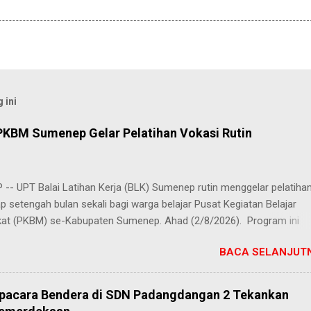
 ini
PKBM Sumenep Gelar Pelatihan Vokasi Rutin
-- UPT Balai Latihan Kerja (BLK) Sumenep rutin menggelar pelatiha
ap setengah bulan sekali bagi warga belajar Pusat Kegiatan Belajar
at (PKBM) se-Kabupaten Sumenep. Ahad (2/8/2026). Program ini
n berbagai pilihan keterampilan, mulai dari pembuatan roti dan kue
BACA SELANJUTN
juruan lainnya yang bebas dipilih peserta sesuai bakat dan minat ma
Kehadiran program ini disambut hangat para peserta. Salah satunya
h, peserta dari PKBM Al Khairot, Desa Bragung, Kecamatan Guluk-Gul
Upacara Bendera di SDN Padangdangan 2 Tekankan
ngat senang bisa mengikuti pelatihan ini. Selain menambah wawasan