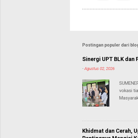
Postingan populer dari blog
Sinergi UPT BLK dan 
-
Agustus 02, 2026
SUMENEP 
vokasi ti
Masyarak
menawarka
hingga ke
masing. 
Juhairiya
Khidmat dan Cerah, 
"Saya sa