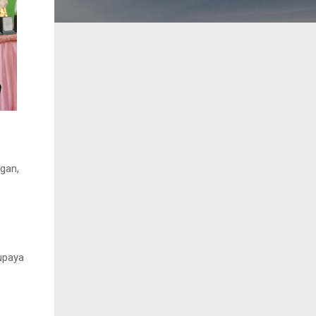
gan,
upaya