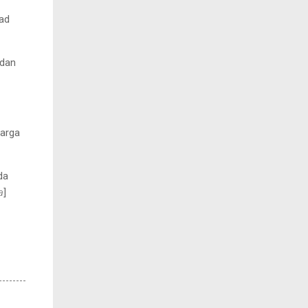
ad
 dan
harga
da
a
]