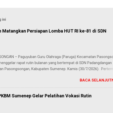
 ini
 Matangkan Persiapan Lomba HUT RI ke-81 di SDN
ONGAN – Paguyuban Guru Olahraga (Paruga) Kecamatan Pasongs
menggelar rapat rutin bulanan yang bertempat di SDN Padangdangan 
n Pasongsongan, Kabupaten Sumenep. Kamis (30/7/2026). Perte
momentum penting bagi para guru pendidikan jasmani dan olahraga di
BACA SELANJUTN
tersebut untuk mempererat silaturahmi sekaligus membahas agenda
s tahunan. Fokus utama rapat kali ini adalah pembentukan dan penyu
aan lomba berbagai cabang olahraga (cabor) dalam rangka menyamb
PKBM Sumenep Gelar Pelatihan Vokasi Rutin
ng Tahun (HUT) Kemerdekaan Republik Indonesia yang ke-81. Ketua P
ngan, Moh. Dafirudin, S.Pd., menyampaikan bahwa persiapan matan
h hari sangat diperlukan agar pelaksanaan seluruh rangkaian kompeti