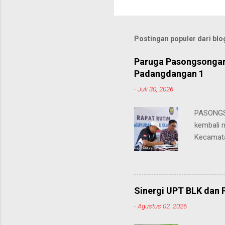
Postingan populer dari blog
Paruga Pasongsongan
Padangdangan 1
-
Juli 30, 2026
PASONGS
kembali 
Kecamata
ini jadi 
wilayah 
strategi
kepaniti
Sinergi UPT BLK dan 
Hari Ula
-
Agustus 02, 2026
Pasongso
sejak jau