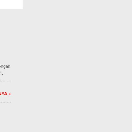
ongan
1,
muan
YA »
sunan
ut
aruga
g
si