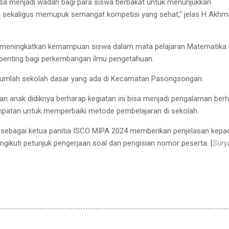
bisa menjadi wadah bagi para siswa berbakat untuk menunjukkan
sekaligus memupuk semangat kompetisi yang sehat," jelas H Akhm
k meningkatkan kemampuan siswa dalam mata pelajaran Matematika
penting bagi perkembangan ilmu pengetahuan.
 sejumlah sekolah dasar yang ada di Kecamatan Pasongsongan.
n anak didiknya berharap kegiatan ini bisa menjadi pengalaman ber
mpatan untuk memperbaiki metode pembelajaran di sekolah.
o sebagai ketua panitia ISCO MIPA 2024 memberikan penjelasan kepa
ngikuti petunjuk pengerjaan soal dan pengisian nomor peserta. [
Sury