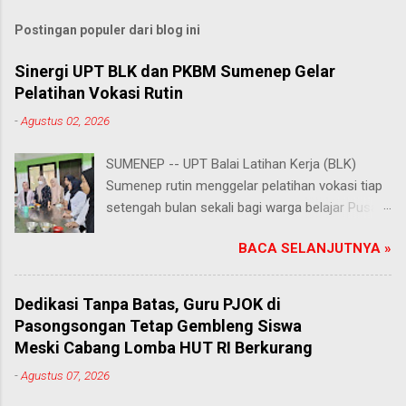
Postingan populer dari blog ini
Sinergi UPT BLK dan PKBM Sumenep Gelar
Pelatihan Vokasi Rutin
-
Agustus 02, 2026
SUMENEP -- UPT Balai Latihan Kerja (BLK)
Sumenep rutin menggelar pelatihan vokasi tiap
setengah bulan sekali bagi warga belajar Pusat
Kegiatan Belajar Masyarakat (PKBM) se-
BACA SELANJUTNYA »
Kabupaten Sumenep. Ahad (2/8/2026).
Program ini menawarkan berbagai pilihan
keterampilan, mulai dari pembuatan roti dan kue
Dedikasi Tanpa Batas, Guru PJOK di
hingga kejuruan lainnya yang bebas dipilih
Pasongsongan Tetap Gembleng Siswa
peserta sesuai bakat dan minat masing-
Meski Cabang Lomba HUT RI Berkurang
masing. Kehadiran program ini disambut hangat
-
Agustus 07, 2026
para peserta. Salah satunya Juhairiyah, peserta
dari PKBM Al Khairot, Desa Bragung,