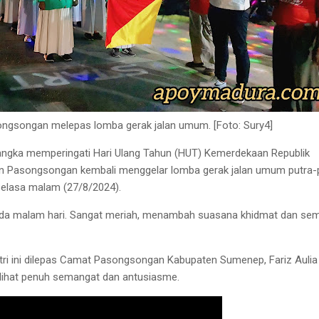
ngsongan melepas lomba gerak jalan umum. [Foto: Sury4]
angka memperingati Hari Ulang Tahun (HUT) Kemerdekaan Republik
n Pasongsongan kembali menggelar lomba gerak jalan umum putra-p
Selasa malam (27/8/2024).
pada malam hari. Sangat meriah, menambah suasana khidmat dan se
tri ini dilepas Camat Pasongsongan Kabupaten Sumenep, Fariz Aulia
rlihat penuh semangat dan antusiasme.