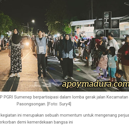
 PGRI Sumenep berpartisipasi dalam lomba gerak jalan Kecamatan
Pasongsongan. [Foto: Sury4]
a kegiatan ini merupakan sebuah momentum untuk mengenang perju
berkorban demi kemerdekaan bangsa ini