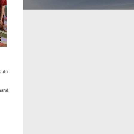
utri
marak