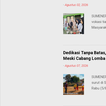
-
Agustus 02, 2026
SUMENEP 
vokasi ti
Masyarak
menawarka
hingga ke
masing. 
Juhairiya
Dedikasi Tanpa Batas
"Saya sa
Meski Cabang Lomba 
keteramp
-
Agustus 07, 2026
teman pe
Dukungan
SUMENEP 
Syamsul, 
surut di
sangat me
Rabu (5/
kompetis
ini, pros
S.Pd., gu