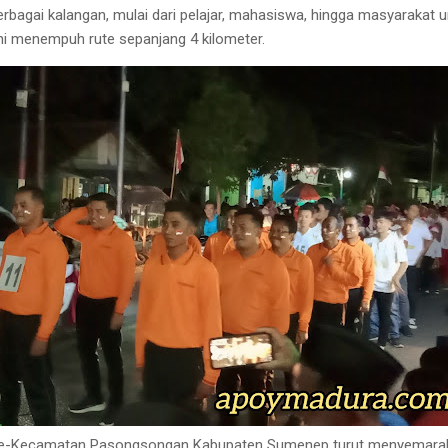
berbagai kalangan, mulai dari pelajar, mahasiswa, hingga masyarakat
ini menempuh rute sepanjang 4 kilometer.
 se-Kecamatan Pasongsongan Kabupaten Sumenep turut menyemara