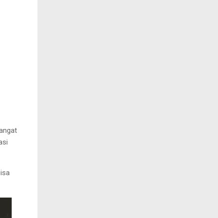
angat
asi
bisa