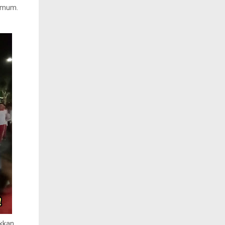
 umum.
kkan