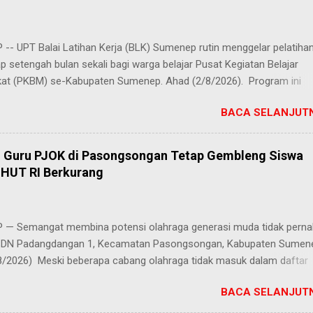
-- UPT Balai Latihan Kerja (BLK) Sumenep rutin menggelar pelatiha
ap setengah bulan sekali bagi warga belajar Pusat Kegiatan Belajar
at (PKBM) se-Kabupaten Sumenep. Ahad (2/8/2026). Program ini
n berbagai pilihan keterampilan, mulai dari pembuatan roti dan kue
BACA SELANJUTN
juruan lainnya yang bebas dipilih peserta sesuai bakat dan minat ma
Kehadiran program ini disambut hangat para peserta. Salah satunya
h, peserta dari PKBM Al Khairot, Desa Bragung, Kecamatan Guluk-Gul
, Guru PJOK di Pasongsongan Tetap Gembleng Siswa
ngat senang bisa mengikuti pelatihan ini. Selain menambah wawasan
HUT RI Berkurang
ilan baru, saya juga bisa berkenalan dan berkolaborasi dengan tema
rwakilan PKBM dari seluruh Kabupaten Sumenep," ungkap Juhairiyah.
 penuh juga datang dari Ketua Yayasan Al Khairot Cendekia Bragung
— Semangat membina potensi olahraga generasi muda tidak perna
S.H., S.Pd., M.Pd., yang mengapresiasi keikutsertaan anak didiknya. "
 SDN Padangdangan 1, Kecamatan Pasongsongan, Kabupaten Sumen
ndukung kegiatan ini, terlebih ada anak didik kami yan...
8/2026) Meski beberapa cabang olahraga tidak masuk dalam daftar
i perayaan Hari Ulang Tahun (HUT) Kemerdekaan Republik Indonesia
BACA SELANJUTN
es latihan bagi para siswa tetap berjalan penuh antusias. Risqon Mutta
ru Pendidikan Jasmani, Olahraga, dan Kesehatan (PJOK) di sekolah