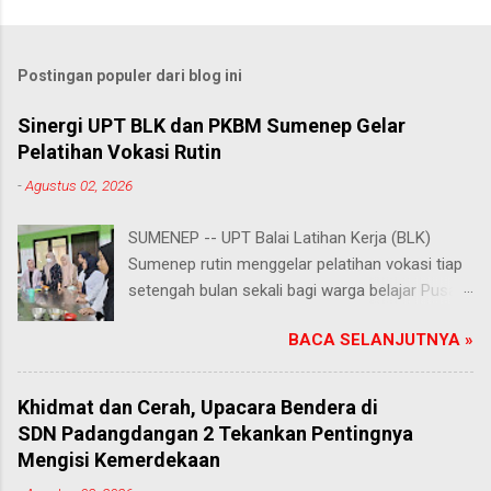
Postingan populer dari blog ini
Sinergi UPT BLK dan PKBM Sumenep Gelar
Pelatihan Vokasi Rutin
-
Agustus 02, 2026
SUMENEP -- UPT Balai Latihan Kerja (BLK)
Sumenep rutin menggelar pelatihan vokasi tiap
setengah bulan sekali bagi warga belajar Pusat
Kegiatan Belajar Masyarakat (PKBM) se-
BACA SELANJUTNYA »
Kabupaten Sumenep. Ahad (2/8/2026).
Program ini menawarkan berbagai pilihan
keterampilan, mulai dari pembuatan roti dan kue
Khidmat dan Cerah, Upacara Bendera di
hingga kejuruan lainnya yang bebas dipilih
SDN Padangdangan 2 Tekankan Pentingnya
peserta sesuai bakat dan minat masing-
Mengisi Kemerdekaan
masing. Kehadiran program ini disambut hangat