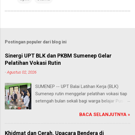
Postingan populer dari blog ini
Sinergi UPT BLK dan PKBM Sumenep Gelar
Pelatihan Vokasi Rutin
-
Agustus 02, 2026
SUMENEP -- UPT Balai Latihan Kerja (BLK)
Sumenep rutin menggelar pelatihan vokasi tiap
setengah bulan sekali bagi warga belajar Pusat
Kegiatan Belajar Masyarakat (PKBM) se-
BACA SELANJUTNYA »
Kabupaten Sumenep. Ahad (2/8/2026).
Program ini menawarkan berbagai pilihan
keterampilan, mulai dari pembuatan roti dan kue
Khidmat dan Cerah, Upacara Bendera di