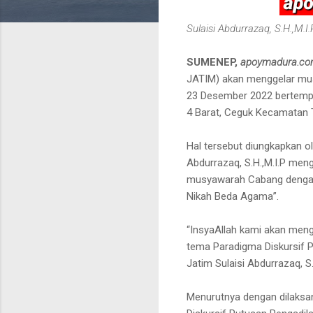
Sulaisi Abdurrazaq, S.H.,M.I.
SUMENEP,
apoymadura.co
JATIM) akan menggelar mu
23 Desember 2022 bertempat
4 Barat, Ceguk Kecamatan
Hal tersebut diungkapkan o
Abdurrazaq, S.H.,M.I.P m
musyawarah Cabang dengan
Nikah Beda Agama”.
“InsyaAllah kami akan me
tema Paradigma Diskursif 
Jatim Sulaisi Abdurrazaq, 
Menurutnya dengan dilaks