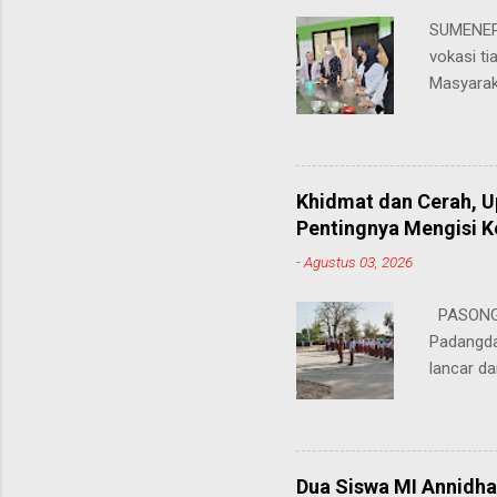
SUMENEP 
vokasi ti
Masyarak
menawarka
hingga ke
masing. 
Juhairiya
Khidmat dan Cerah, 
"Saya sa
Pentingnya Mengisi 
keteramp
-
Agustus 03, 2026
teman pe
Dukungan
PASONGS
Syamsul, 
Padangda
sangat me
lancar da
mendukun
Bertinda
penting 
ia menek
Dua Siswa MI Annidh