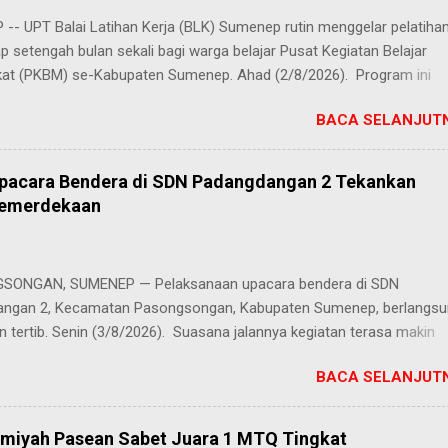
-- UPT Balai Latihan Kerja (BLK) Sumenep rutin menggelar pelatiha
ap setengah bulan sekali bagi warga belajar Pusat Kegiatan Belajar
at (PKBM) se-Kabupaten Sumenep. Ahad (2/8/2026). Program ini
n berbagai pilihan keterampilan, mulai dari pembuatan roti dan kue
BACA SELANJUTN
juruan lainnya yang bebas dipilih peserta sesuai bakat dan minat ma
Kehadiran program ini disambut hangat para peserta. Salah satunya
h, peserta dari PKBM Al Khairot, Desa Bragung, Kecamatan Guluk-Gul
Upacara Bendera di SDN Padangdangan 2 Tekankan
ngat senang bisa mengikuti pelatihan ini. Selain menambah wawasan
Kemerdekaan
ilan baru, saya juga bisa berkenalan dan berkolaborasi dengan tema
rwakilan PKBM dari seluruh Kabupaten Sumenep," ungkap Juhairiyah.
 penuh juga datang dari Ketua Yayasan Al Khairot Cendekia Bragung
ONGAN, SUMENEP — Pelaksanaan upacara bendera di SDN
S.H., S.Pd., M.Pd., yang mengapresiasi keikutsertaan anak didiknya. "
ngan 2, Kecamatan Pasongsongan, Kabupaten Sumenep, berlangs
ndukung kegiatan ini, terlebih ada anak didik kami yan...
n tertib. Senin (3/8/2026). Suasana jalannya kegiatan terasa makin
g berkat cuaca cerah yang menyelimuti kawasan sekolah sejak pagi 
BACA SELANJUTN
k sebagai pembina upacara, Zainal Arifin, S.Pd., menyampaikan aman
kepada seluruh peserta upacara, khususnya para siswa. Dalam araha
ankan pentingnya peran generasi muda dalam melanjutkan perjuang
amiyah Pasean Sabet Juara 1 MTQ Tingkat