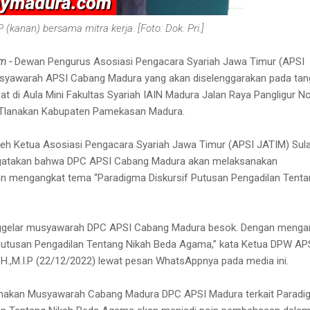
P (kanan) bersama mitra kerja. [Foto: Dok. Pri.]
m -
Dewan Pengurus Asosiasi Pengacara Syariah Jawa Timur (APSI
syawarah APSI Cabang Madura yang akan diselenggarakan pada tan
 di Aula Mini Fakultas Syariah IAIN Madura Jalan Raya Pangligur N
 Tlanakan Kabupaten Pamekasan Madura.
leh Ketua Asosiasi Pengacara Syariah Jawa Timur (APSI JATIM) Sula
engatakan bahwa DPC APSI Cabang Madura akan melaksanakan
 mengangkat tema “Paradigma Diskursif Putusan Pengadilan Tenta
nggelar musyawarah DPC APSI Cabang Madura besok. Dengan menga
Putusan Pengadilan Tentang Nikah Beda Agama,” kata Ketua DPW AP
S.H.,M.I.P (22/12/2022) lewat pesan WhatsAppnya pada media ini.
anakan Musyawarah Cabang Madura DPC APSI Madura terkait Parad