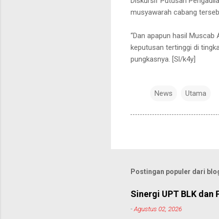
Diskursif Putusan Pengadi
musyawarah cabang terseb
“Dan apapun hasil Muscab 
keputusan tertinggi di ting
pungkasnya. [Sl/k4y]
News
Utama
Postingan populer dari blog
Sinergi UPT BLK dan 
-
Agustus 02, 2026