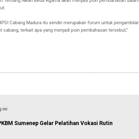
lan Tentang Nikah Beda Agama akan menjadi poin pembahasan dala
ut.
APSI Cabang Madura itu sendiri merupakan forum untuk pengambila
kat cabang, terkait apa yang menjadi poin pembahasan tersebut,”
 ini
PKBM Sumenep Gelar Pelatihan Vokasi Rutin