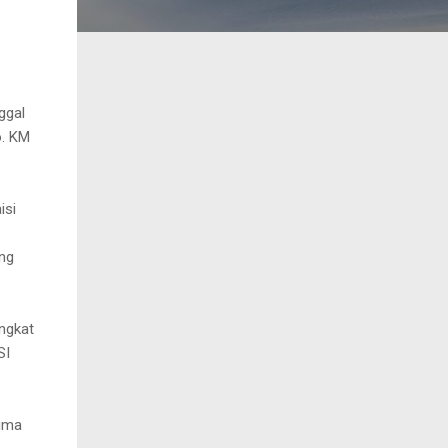
ggal
o. KM
isi
ng
ngkat
SI
igma