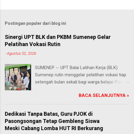
Postingan populer dari blog ini
Sinergi UPT BLK dan PKBM Sumenep Gelar
Pelatihan Vokasi Rutin
-
Agustus 02, 2026
SUMENEP -- UPT Balai Latihan Kerja (BLK)
Sumenep rutin menggelar pelatihan vokasi tiap
setengah bulan sekali bagi warga belajar Pusat
Kegiatan Belajar Masyarakat (PKBM) se-
BACA SELANJUTNYA »
Kabupaten Sumenep. Ahad (2/8/2026).
Program ini menawarkan berbagai pilihan
keterampilan, mulai dari pembuatan roti dan kue
Dedikasi Tanpa Batas, Guru PJOK di
hingga kejuruan lainnya yang bebas dipilih
Pasongsongan Tetap Gembleng Siswa
peserta sesuai bakat dan minat masing-
Meski Cabang Lomba HUT RI Berkurang
masing. Kehadiran program ini disambut hangat