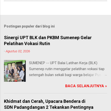
Postingan populer dari blog ini
Sinergi UPT BLK dan PKBM Sumenep Gelar
Pelatihan Vokasi Rutin
-
Agustus 02, 2026
SUMENEP -- UPT Balai Latihan Kerja (BLK)
Sumenep rutin menggelar pelatihan vokasi tiap
setengah bulan sekali bagi warga belajar Pusat
Kegiatan Belajar Masyarakat (PKBM) se-
BACA SELANJUTNYA »
Kabupaten Sumenep. Ahad (2/8/2026).
Program ini menawarkan berbagai pilihan
keterampilan, mulai dari pembuatan roti dan kue
Khidmat dan Cerah, Upacara Bendera di
hingga kejuruan lainnya yang bebas dipilih
SDN Padangdangan 2 Tekankan Pentingnya
peserta sesuai bakat dan minat masing-