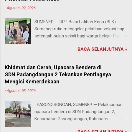
-
Agustus 02, 2026
SUMENEP -- UPT Balai Latihan Kerja (BLK)
Sumenep rutin menggelar pelatihan vokasi tiap
setengah bulan sekali bagi warga belajar Pusat
Kegiatan Belajar Masyarakat (PKBM) se-
BACA SELANJUTNYA »
Kabupaten Sumenep. Ahad (2/8/2026).
Program ini menawarkan berbagai pilihan
keterampilan, mulai dari pembuatan roti dan kue
Khidmat dan Cerah, Upacara Bendera di
hingga kejuruan lainnya yang bebas dipilih
SDN Padangdangan 2 Tekankan Pentingnya
peserta sesuai bakat dan minat masing-
Mengisi Kemerdekaan
masing. Kehadiran program ini disambut hangat
-
Agustus 03, 2026
para peserta. Salah satunya Juhairiyah, peserta
dari PKBM Al Khairot, Desa Bragung,
PASONGSONGAN, SUMENEP — Pelaksanaan
Kecamatan Guluk-Guluk. "Saya sangat senang
upacara bendera di SDN Padangdangan 2,
bisa mengikuti pelatihan ini. Selain menambah
Kecamatan Pasongsongan, Kabupaten
wawasan dan keterampilan baru, saya juga bisa
Sumenep, berlangsung lancar dan tertib. Senin
berkenalan dan berkolaborasi dengan teman-