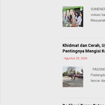
SUMENEP 
vokasi ti
Masyarak
menawarka
hingga ke
masing. 
Juhairiya
Khidmat dan Cerah, 
"Saya sa
Pentingnya Mengisi 
keteramp
-
Agustus 03, 2026
teman pe
Dukungan
PASONGS
Syamsul, 
Padangda
sangat me
lancar da
mendukun
Bertinda
penting 
ia menek