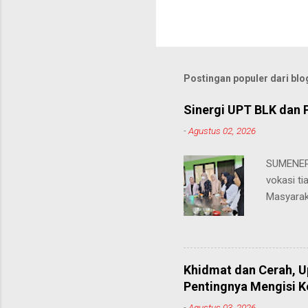
Postingan populer dari blog
Sinergi UPT BLK dan 
-
Agustus 02, 2026
SUMENEP 
vokasi ti
Masyarak
menawarka
hingga ke
masing. 
Juhairiya
Khidmat dan Cerah, 
"Saya sa
Pentingnya Mengisi 
keteramp
-
Agustus 03, 2026