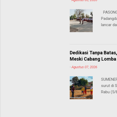
teman pe
Dukungan
PASONGS
Syamsul, 
Padangda
sangat me
lancar da
mendukun
Bertinda
penting 
ia menek
Dedikasi Tanpa Batas
para pahl
Meski Cabang Lomba 
dalam men
-
Agustus 07, 2026
sekolah, 
amanatny
SUMENEP 
Padangdan
surut di
mampu me
Rabu (5/
belaja...
kompetis
ini, pros
S.Pd., gu