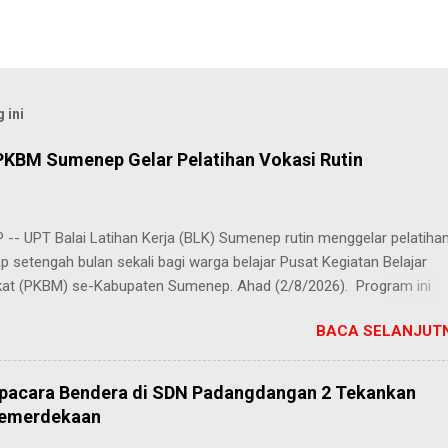
 ini
PKBM Sumenep Gelar Pelatihan Vokasi Rutin
-- UPT Balai Latihan Kerja (BLK) Sumenep rutin menggelar pelatiha
ap setengah bulan sekali bagi warga belajar Pusat Kegiatan Belajar
at (PKBM) se-Kabupaten Sumenep. Ahad (2/8/2026). Program ini
n berbagai pilihan keterampilan, mulai dari pembuatan roti dan kue
BACA SELANJUTN
juruan lainnya yang bebas dipilih peserta sesuai bakat dan minat ma
Kehadiran program ini disambut hangat para peserta. Salah satunya
h, peserta dari PKBM Al Khairot, Desa Bragung, Kecamatan Guluk-Gul
Upacara Bendera di SDN Padangdangan 2 Tekankan
ngat senang bisa mengikuti pelatihan ini. Selain menambah wawasan
Kemerdekaan
ilan baru, saya juga bisa berkenalan dan berkolaborasi dengan tema