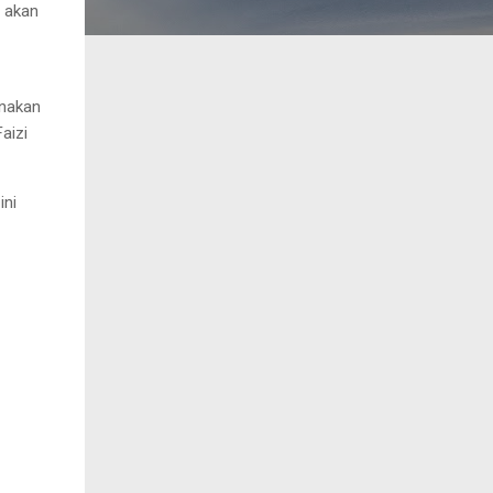
 akan
unakan
aizi
ini