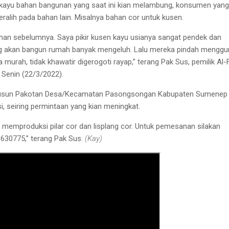
 kayu bahan bangunan yang saat ini kian melambung, konsumen yang
lih pada bahan lain. Misalnya bahan cor untuk kusen.
nan sebelumnya. Saya pikir kusen kayu usianya sangat pendek dan
g akan bangun rumah banyak mengeluh. Lalu mereka pindah mengg
 murah, tidak khawatir digerogoti rayap,” terang Pak Sus, pemilik Al-F
.
Senin (22/3/2022).
 Dusun Pakotan Desa/Kecamatan Pasongsongan Kabupaten Sumenep 
i, seiring permintaan yang kian meningkat.
a memproduksi pilar cor dan lisplang cor. Untuk pemesanan silakan
30775,” terang Pak Sus.
(Kay)