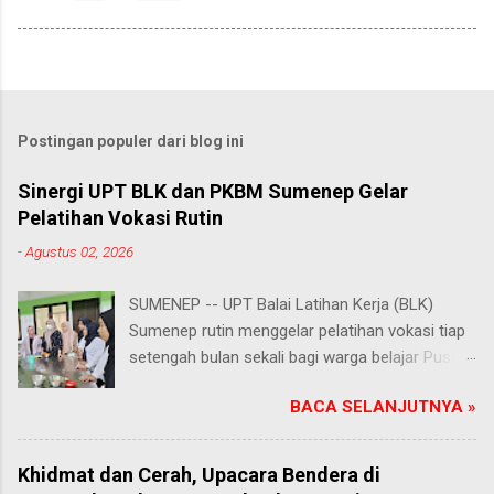
Postingan populer dari blog ini
Sinergi UPT BLK dan PKBM Sumenep Gelar
Pelatihan Vokasi Rutin
-
Agustus 02, 2026
SUMENEP -- UPT Balai Latihan Kerja (BLK)
Sumenep rutin menggelar pelatihan vokasi tiap
setengah bulan sekali bagi warga belajar Pusat
Kegiatan Belajar Masyarakat (PKBM) se-
BACA SELANJUTNYA »
Kabupaten Sumenep. Ahad (2/8/2026).
Program ini menawarkan berbagai pilihan
keterampilan, mulai dari pembuatan roti dan kue
Khidmat dan Cerah, Upacara Bendera di
hingga kejuruan lainnya yang bebas dipilih