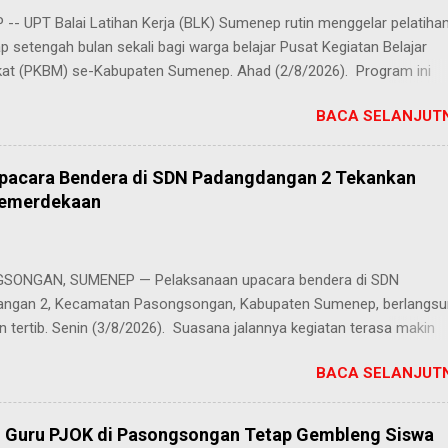
-- UPT Balai Latihan Kerja (BLK) Sumenep rutin menggelar pelatiha
ap setengah bulan sekali bagi warga belajar Pusat Kegiatan Belajar
at (PKBM) se-Kabupaten Sumenep. Ahad (2/8/2026). Program ini
n berbagai pilihan keterampilan, mulai dari pembuatan roti dan kue
BACA SELANJUTN
juruan lainnya yang bebas dipilih peserta sesuai bakat dan minat ma
Kehadiran program ini disambut hangat para peserta. Salah satunya
h, peserta dari PKBM Al Khairot, Desa Bragung, Kecamatan Guluk-Gul
Upacara Bendera di SDN Padangdangan 2 Tekankan
ngat senang bisa mengikuti pelatihan ini. Selain menambah wawasan
Kemerdekaan
ilan baru, saya juga bisa berkenalan dan berkolaborasi dengan tema
rwakilan PKBM dari seluruh Kabupaten Sumenep," ungkap Juhairiyah.
 penuh juga datang dari Ketua Yayasan Al Khairot Cendekia Bragung
ONGAN, SUMENEP — Pelaksanaan upacara bendera di SDN
S.H., S.Pd., M.Pd., yang mengapresiasi keikutsertaan anak didiknya. "
ngan 2, Kecamatan Pasongsongan, Kabupaten Sumenep, berlangs
ndukung kegiatan ini, terlebih ada anak didik kami yan...
n tertib. Senin (3/8/2026). Suasana jalannya kegiatan terasa makin
g berkat cuaca cerah yang menyelimuti kawasan sekolah sejak pagi 
BACA SELANJUTN
k sebagai pembina upacara, Zainal Arifin, S.Pd., menyampaikan aman
kepada seluruh peserta upacara, khususnya para siswa. Dalam araha
ankan pentingnya peran generasi muda dalam melanjutkan perjuang
, Guru PJOK di Pasongsongan Tetap Gembleng Siswa