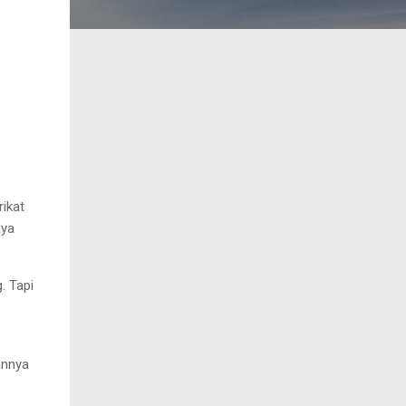
rikat
aya
. Tapi
annya