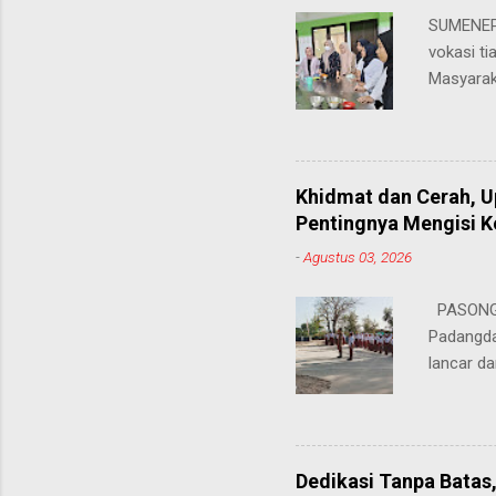
SUMENEP 
vokasi ti
Masyarak
menawarka
hingga ke
masing. 
Juhairiya
Khidmat dan Cerah, 
"Saya sa
Pentingnya Mengisi 
keteramp
-
Agustus 03, 2026
teman pe
Dukungan
PASONGS
Syamsul, 
Padangda
sangat me
lancar da
mendukun
Bertinda
penting 
ia menek
Dedikasi Tanpa Batas