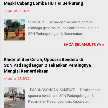
Meski Cabang Lomba HUT RI Berkurang
-
Agustus 07, 2026
SUMENEP — Semangat membina potensi
olahraga generasi muda tidak pernah surut di
SDN Padangdangan 1, Kecamatan
Pasongsongan, Kabupaten Sumenep. Rabu
BACA SELANJUTNYA »
(5/8/2026) Meski beberapa cabang olahraga
tidak masuk dalam daftar kompetisi perayaan
Hari Ulang Tahun (HUT) Kemerdekaan Republik
Khidmat dan Cerah, Upacara Bendera di
Indonesia tahun ini, proses latihan bagi para
SDN Padangdangan 2 Tekankan Pentingnya
siswa tetap berjalan penuh antusias. Risqon
Mengisi Kemerdekaan
Muttaqin, S.Pd., guru Pendidikan Jasmani,
-
Agustus 03, 2026
Olahraga, dan Kesehatan (PJOK) di sekolah
tersebut, memilih untuk terus mendampingi dan
PASONGSONGAN, SUMENEP — Pelaksanaan
melatih anak-anak didiknya. Salah satu cabang
upacara bendera di SDN Padangdangan 2,
yang absen pada perayaan tahun ini adalah
Kecamatan Pasongsongan, Kabupaten
lomba lari, padahal nomor atletik tersebut
Sumenep, berlangsung lancar dan tertib. Senin