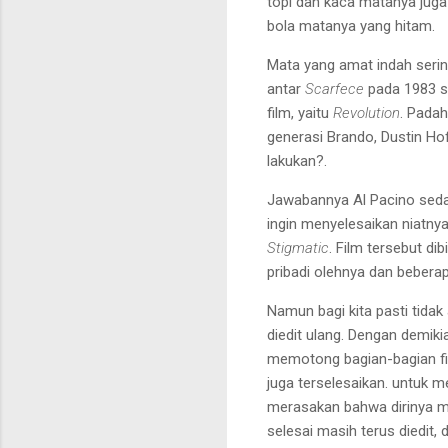
topi dan kaca
matanya juga
bola matanya yang hitam.
Mata yang amat indah seri
antar
Scarfece
pada 1983 
film, yaitu
Revolution
. Padah
generasi Brando,
Dustin Ho
lakukan?.
Jawabannya Al Pacino sed
ingin
menyelesaikan niatny
Stigmatic
. Film tersebut dib
pribadi olehnya dan
beberap
Namun
bagi kita pasti tida
diedit ulang. Dengan demiki
memotong bagian-bagian
f
juga terselesaikan. untuk 
merasakan bahwa
dirinya 
selesai masih terus
diedit,