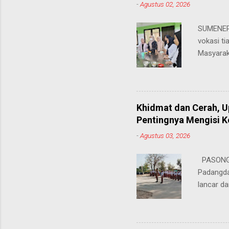
-
Agustus 02, 2026
SUMENEP 
vokasi ti
Masyarak
menawarka
hingga ke
masing. 
Juhairiya
Khidmat dan Cerah, 
"Saya sa
Pentingnya Mengisi 
keteramp
-
Agustus 03, 2026
teman pe
Dukungan
PASONGS
Syamsul, 
Padangda
sangat me
lancar da
mendukun
Bertinda
penting 