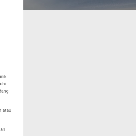
unik
uhi
dang
n
atau
kan