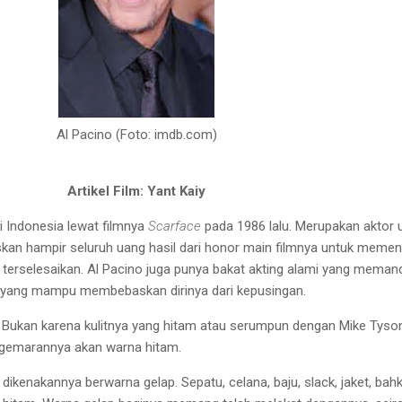
Al Pacino (Foto: imdb.com)
Artikel Film: Yant Kaiy
i Indonesia lewat filmnya
Scarface
pada
1986 lalu
. M
erupakan
aktor 
kan hampir seluruh
uang hasil dari honor main
filmnya untuk memen
terselesaikan. Al Pacino juga punya
bakat akting alami yang
meman
yang mampu membebaskan
dirinya dari kepusingan.
Bukan karena kulitnya yang hitam
atau serumpun dengan Mike Tyso
gemarannya akan warna hitam.
dikenakannya berwarna gelap.
Sepatu, celana, baju, slack, jaket,
bah