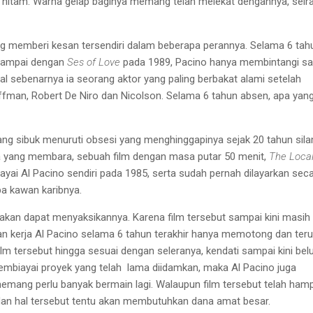
hitam. Warna gelap baginya
memang telah melekat dengannya,
sei
ng
memberi kesan tersendiri dalam
beberapa perannya.
Selama 6 tah
sampai dengan
Ses of
Love
pada 1989, Pacino hanya
membintangi sa
al sebenarnya ia
seorang aktor yang paling berbakat
alami setelah
ffman, Robert De Niro
dan Nicolson. Selama 6 tahun
absen, apa yang
ang
sibuk menuruti obsesi yang
menghinggapinya sejak 20 tahu
n
sila
a yang membara, sebuah fi
l
m dengan masa
putar 50 menit,
The Loca
iayai
Al
Pacino sendiri pada 1985,
serta sudah pernah dilayarkan
seca
a kawan karibnya.
k akan dapat
menyaksikannya. Karena film
tersebut sampai kini masih
an kerja Al Pacino selama 6 tahun
terakhir hanya memotong dan
ter
ilm tersebut hingga sesuai dengan
seleranya, kendati sampai kini
bel
membiayai proyek yang
telah
lama diidamkan, maka Al
Pacino juga
memang perlu banyak bermain lagi. Walaupun film tersebut
telah hamp
 dan hal tersebut tentu akan
membutuhkan dana amat besar.