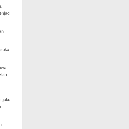
,
njadi
an
 suka
ahwa
klah
ngaku
a
a