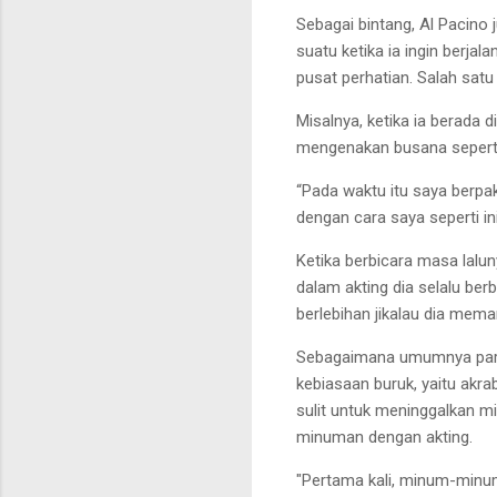
Sebagai bintang, Al Pacino 
suatu ketika ia ingin berjala
pusat perhatian. Salah
satu
Misalnya, ketika ia berada d
mengenakan busana seperti
“
Pada waktu itu saya berpa
dengan cara saya seperti
i
Ketika berbicara masa lalun
dalam akting dia selalu berb
berlebihan jikalau dia mem
Sebagaimana umumnya pa
kebiasaan buruk, yaitu akr
sulit untuk meninggalkan
mi
minum
an
dengan akting.
"Pertama kali, minum-minu