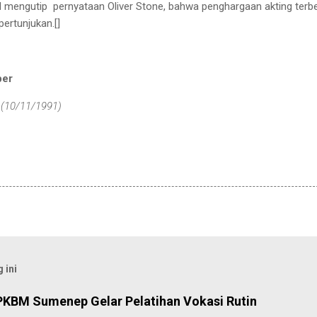
il mengutip
pernyataan Oliver
Stone, bahwa penghargaan akting
terb
pertunjukan.
[]
ber
 (10/11/1991)
 ini
PKBM Sumenep Gelar Pelatihan Vokasi Rutin