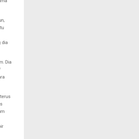
rama
un,
tu
 dia
m. Dia
l
ra
 terus
us
um
ir