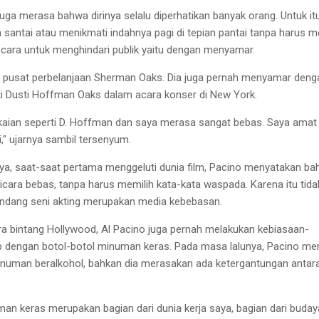
juga
merasa bahwa dirinya selalu
diperhatikan banyak orang. Untuk itu
n
santai atau menikmati indahnya
pagi di tepian pantai tanpa harus
me
 cara untuk menghindari
publik yaitu dengan menyamar.
i pusat
perbelanjaan Sherman Oaks. Dia
juga pernah menyamar deng
 Dusti
Hoffman Oaks dalam acara konser
di New York.
kaian seperti D. Hoffman dan
saya merasa sangat bebas. Saya
amat
ni," ujarnya sambil tersenyum.
ya,
saat-saat pertama menggeluti dunia
film, Pacino menyatakan b
icara
bebas, tanpa
harus memilih kata
-
kata waspada. Karena itu tida
andang
seni akting merupakan media
kebebasan.
ra
bintang Hollywood, Al Pacino
juga pernah melakukan kebiasaan-
ab dengan botol-botol minuman keras.
Pada masa lalunya, Pacino
me
numan beralkohol, bahkan dia
merasakan ada ketergantungan antar
man keras merupakan bagian
dari dunia kerja
saya, bagian dari
buday