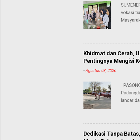
SUMENEP 
vokasi ti
Masyarak
menawarka
hingga ke
masing. 
Juhairiya
Khidmat dan Cerah, 
"Saya sa
Pentingnya Mengisi 
keteramp
-
Agustus 03, 2026
teman pe
Dukungan
PASONGS
Syamsul, 
Padangda
sangat me
lancar da
mendukun
Bertinda
penting 
ia menek
Dedikasi Tanpa Batas
para pahl