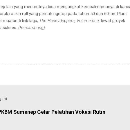
ep lain
yang menurutnya bisa mengangkat kembali namanya di kanc
orak rock'n
roll yang pernah ngetop
pada tahun 50 dan 60-an. Plant
ermuatan 5
lirik lagu,
The Honeydrippers
,
Volume one,
lewat proyek
p
sukses.
(Bersambung)
 ini
PKBM Sumenep Gelar Pelatihan Vokasi Rutin