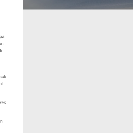
apa
an
ti
suk
al
ures
an