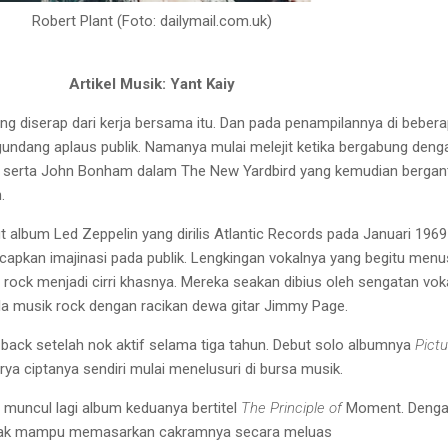
Robert Plant (Foto: dailymail.com.uk)
Artikel Musik: Yant Kaiy
ang
diserap dari kerja bersama itu. Dan
pada penampilannya di beber
undang
aplaus publik. Namanya mul
ai
melejit ketika bergabung deng
 serta
John Bonham dalam The New
Yardbird yang kemudian bergan
.
t
album Led Zeppelin yang dirilis
Atlantic Records pada Januari
1969
c
apkan imajinasi pada publik.
Lengkingan vokalnya yang begitu
menu
 rock
menjadi cirri khasnya
. Mereka seakan
dibius oleh sengatan vok
la musik
rock dengan racikan dewa gitar
Jimmy Page.
 back
setelah nok aktif selama tiga tahun.
Debut solo albumnya
Pict
rya ciptanya sendiri mulai menelusuri di
bursa musik.
 muncul lagi album
kedua
nya bertitel
The Principle of
Moment. Deng
idak mampu memasarkan
cakramnya secara meluas