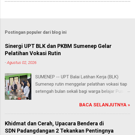
Postingan populer dari blog ini
Sinergi UPT BLK dan PKBM Sumenep Gelar
Pelatihan Vokasi Rutin
-
Agustus 02, 2026
SUMENEP -- UPT Balai Latihan Kerja (BLK)
Sumenep rutin menggelar pelatihan vokasi tiap
setengah bulan sekali bagi warga belajar Pusat
Kegiatan Belajar Masyarakat (PKBM) se-
BACA SELANJUTNYA »
Kabupaten Sumenep. Ahad (2/8/2026).
Program ini menawarkan berbagai pilihan
keterampilan, mulai dari pembuatan roti dan kue
Khidmat dan Cerah, Upacara Bendera di
hingga kejuruan lainnya yang bebas dipilih
SDN Padangdangan 2 Tekankan Pentingnya
peserta sesuai bakat dan minat masing-