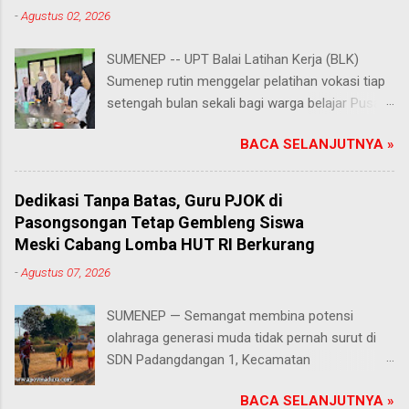
-
Agustus 02, 2026
SUMENEP -- UPT Balai Latihan Kerja (BLK)
Sumenep rutin menggelar pelatihan vokasi tiap
setengah bulan sekali bagi warga belajar Pusat
Kegiatan Belajar Masyarakat (PKBM) se-
BACA SELANJUTNYA »
Kabupaten Sumenep. Ahad (2/8/2026).
Program ini menawarkan berbagai pilihan
keterampilan, mulai dari pembuatan roti dan kue
Dedikasi Tanpa Batas, Guru PJOK di
hingga kejuruan lainnya yang bebas dipilih
Pasongsongan Tetap Gembleng Siswa
peserta sesuai bakat dan minat masing-
Meski Cabang Lomba HUT RI Berkurang
masing. Kehadiran program ini disambut hangat
-
Agustus 07, 2026
para peserta. Salah satunya Juhairiyah, peserta
dari PKBM Al Khairot, Desa Bragung,
SUMENEP — Semangat membina potensi
Kecamatan Guluk-Guluk. "Saya sangat senang
olahraga generasi muda tidak pernah surut di
bisa mengikuti pelatihan ini. Selain menambah
SDN Padangdangan 1, Kecamatan
wawasan dan keterampilan baru, saya juga bisa
Pasongsongan, Kabupaten Sumenep. Rabu
berkenalan dan berkolaborasi dengan teman-
BACA SELANJUTNYA »
(5/8/2026) Meski beberapa cabang olahraga