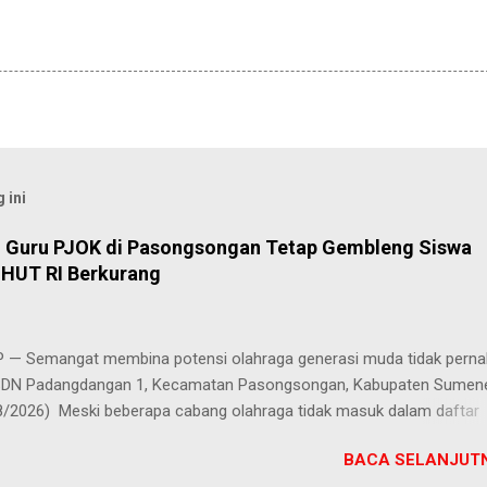
 ini
, Guru PJOK di Pasongsongan Tetap Gembleng Siswa
HUT RI Berkurang
— Semangat membina potensi olahraga generasi muda tidak perna
 SDN Padangdangan 1, Kecamatan Pasongsongan, Kabupaten Sumen
8/2026) Meski beberapa cabang olahraga tidak masuk dalam daftar
i perayaan Hari Ulang Tahun (HUT) Kemerdekaan Republik Indonesia
BACA SELANJUTN
es latihan bagi para siswa tetap berjalan penuh antusias. Risqon Mutta