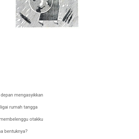
 depan mengasyikkan
igai rumah tangga
n membelenggu otakku
na bentuknya?