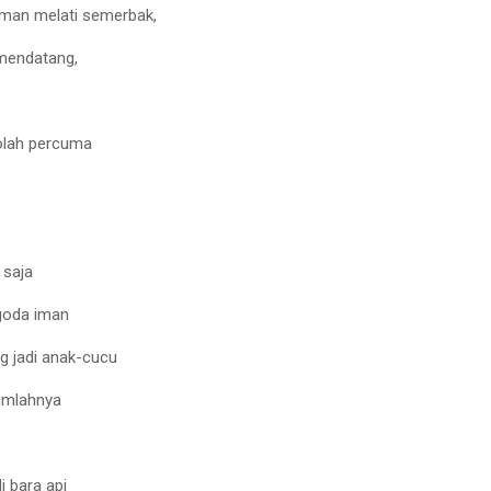
aman melati semerbak,
mendatang,
eolah percuma
 saja
goda iman
 jadi anak-cucu
umlahnya
 bara api