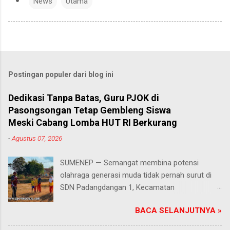
News
Utama
Postingan populer dari blog ini
Dedikasi Tanpa Batas, Guru PJOK di
Pasongsongan Tetap Gembleng Siswa
Meski Cabang Lomba HUT RI Berkurang
-
Agustus 07, 2026
SUMENEP — Semangat membina potensi
olahraga generasi muda tidak pernah surut di
SDN Padangdangan 1, Kecamatan
Pasongsongan, Kabupaten Sumenep. Rabu
BACA SELANJUTNYA »
(5/8/2026) Meski beberapa cabang olahraga
tidak masuk dalam daftar kompetisi perayaan