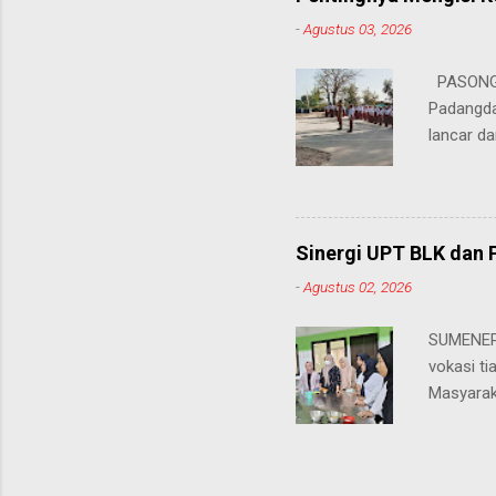
atletik t
-
Agustus 03, 2026
sebelumn
disinyal
PASONGS
perayaan
Padangda
dihadapi 
lancar da
mendukun
Bertinda
penting 
ia menek
Sinergi UPT BLK dan 
para pahl
-
Agustus 02, 2026
dalam men
sekolah, 
SUMENEP 
amanatny
vokasi ti
Padangdan
Masyarak
mampu me
menawarka
belaja...
hingga ke
masing. 