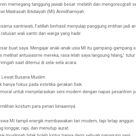
ntren memegang tanggung jawab besar: melatih dan mengoreografi s
swi Madrasah Ibtidaiyah (MI) Annidhamiyah.
ama santriwati, Fatillah berhasil menyulap panggung imtihan jadi a
atusan wali santri dan warga yang hadir.
besar buat saya. Mengajar anak-anak usia MI itu gampang-gampang s
i melihat antusiasme mereka, rasa lelah saya langsung hilang," tutur
ingah saat ditemui di sela-sela acara.
 Lewat Busana Muslim
dak hanya fokus pada estetika gerakan fisik.
 moral untuk menyelaraskan seni modern dengan napas pesantren y
pemilihan kostum para penari binaannya.
iswa MI tampil energik membawakan tari modern, tapi tetap anggun
g longgar, rapi, dan menutup aurat.
bagai muslimah tidak boleh luntur hanya demi sebuah panggung seni.