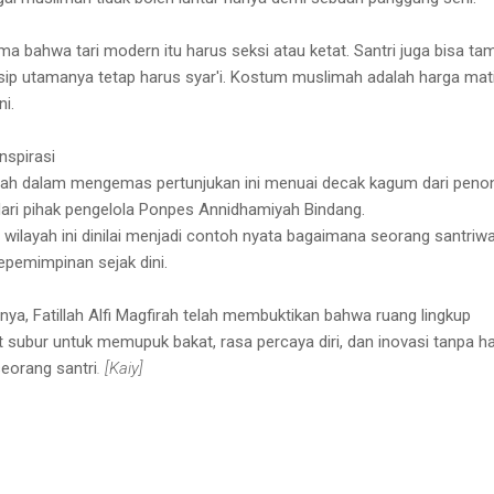
a bahwa tari modern itu harus seksi atau ketat. Santri juga bisa tam
nsip utamanya tetap harus syar'i. Kostum muslimah adalah harga mati
i.
nspirasi
atillah dalam mengemas pertunjukan ini menuai decak kagum dari peno
dari pihak pengelola Ponpes Annidhamiyah Bindang.
 wilayah ini dinilai menjadi contoh nyata bagaimana seorang santriwa
emimpinan sejak dini.
snya, Fatillah Alfi Magfirah telah membuktikan bahwa ruang lingkup
t subur untuk memupuk bakat, rasa percaya diri, dan inovasi tanpa h
 seorang santri
. [Kaiy]