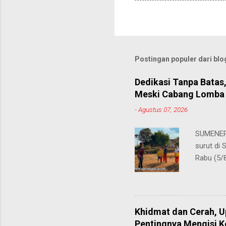
Postingan populer dari blog
Dedikasi Tanpa Batas
Meski Cabang Lomba 
-
Agustus 07, 2026
SUMENEP 
surut di
Rabu (5/
kompetis
ini, pros
S.Pd., gu
tersebut
Khidmat dan Cerah, 
satu cab
Pentingnya Mengisi 