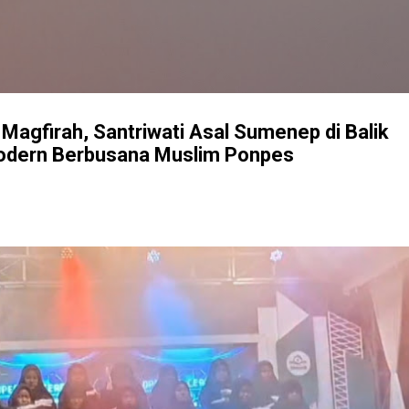
Langsung ke konten utama
i Magfirah, Santriwati Asal Sumenep di Balik
odern Berbusana Muslim Ponpes