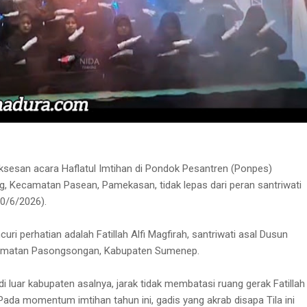
sesan acara Haflatul Imtihan di Pondok Pesantren (Ponpes)
, Kecamatan Pasean, Pamekasan, tidak lepas dari peran santriwati
(10/6/2026).
ri perhatian adalah Fatillah Alfi Magfirah, santriwati asal Dusun
amatan Pasongsongan, Kabupaten Sumenep.
 luar kabupaten asalnya, jarak tidak membatasi ruang gerak Fatillah
Pada momentum imtihan tahun ini, gadis yang akrab disapa Tila ini