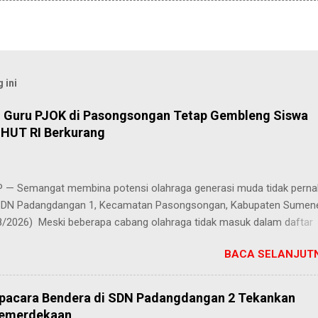
 ini
, Guru PJOK di Pasongsongan Tetap Gembleng Siswa
HUT RI Berkurang
— Semangat membina potensi olahraga generasi muda tidak perna
 SDN Padangdangan 1, Kecamatan Pasongsongan, Kabupaten Sumen
8/2026) Meski beberapa cabang olahraga tidak masuk dalam daftar
i perayaan Hari Ulang Tahun (HUT) Kemerdekaan Republik Indonesia
BACA SELANJUTN
es latihan bagi para siswa tetap berjalan penuh antusias. Risqon Mutta
ru Pendidikan Jasmani, Olahraga, dan Kesehatan (PJOK) di sekolah
, memilih untuk terus mendampingi dan melatih anak-anak didiknya. 
Upacara Bendera di SDN Padangdangan 2 Tekankan
ang yang absen pada perayaan tahun ini adalah lomba lari, padahal 
Kemerdekaan