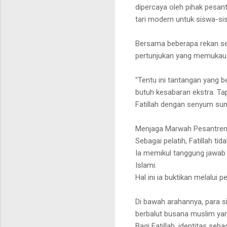
dipercaya oleh pihak pesa
tari modern untuk siswa-si
Bersama beberapa rekan ses
pertunjukan yang memukau r
"Tentu ini tantangan yang 
butuh kesabaran ekstra. Tap
Fatillah dengan senyum sumr
Menjaga Marwah Pesantren
Sebagai pelatih, Fatillah ti
Ia memikul tanggung jawab
Islami.
Hal ini ia buktikan melalui 
Di bawah arahannya, para s
berbalut busana muslim yan
Bagi Fatillah, identitas se