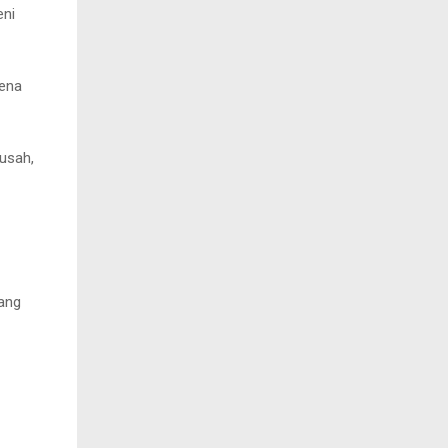
eni
rena
usah,
ang