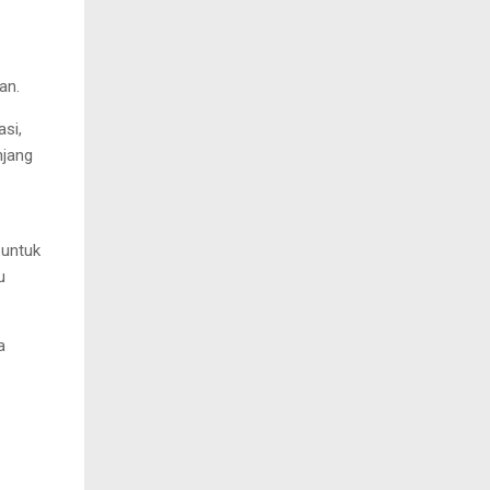
an.
si,
njang
 untuk
u
a