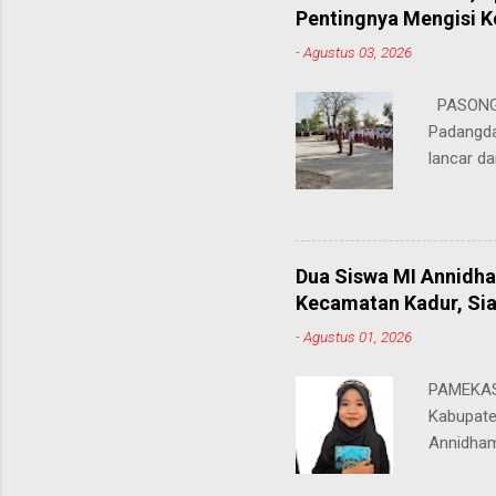
"Saya sa
Pentingnya Mengisi 
keteramp
-
Agustus 03, 2026
teman pe
Dukungan
PASONGS
Syamsul, 
Padangda
sangat me
lancar da
mendukun
Bertinda
penting 
ia menek
Dua Siswa MI Annidh
para pahl
Kecamatan Kadur, Sia
dalam men
-
Agustus 01, 2026
sekolah, 
amanatny
PAMEKASA
Padangdan
Kabupate
mampu me
Annidham
belaja...
Kecamata