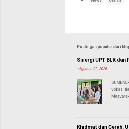
News
Utama
Postingan populer dari blog
Sinergi UPT BLK dan 
-
Agustus 02, 2026
SUMENEP 
vokasi ti
Masyarak
menawarka
hingga ke
masing. 
Juhairiya
Khidmat dan Cerah, 