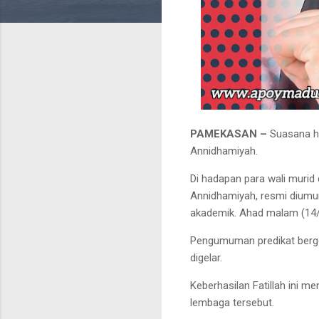
PAMEKASAN –
Suasana ha
Annidhamiyah.
Di hadapan para wali murid 
Annidhamiyah, resmi diumum
akademik. Ahad malam (14
Pengumuman predikat berge
digelar.
Keberhasilan Fatillah ini me
lembaga tersebut.