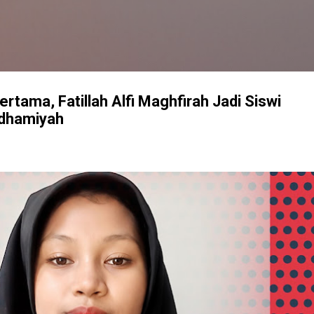
Langsung ke konten utama
rtama, Fatillah Alfi Maghfirah Jadi Siswi
idhamiyah