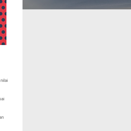
ilai
sai
gan