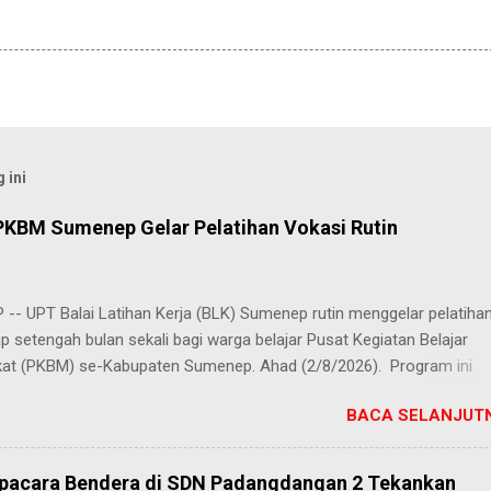
 ini
PKBM Sumenep Gelar Pelatihan Vokasi Rutin
-- UPT Balai Latihan Kerja (BLK) Sumenep rutin menggelar pelatiha
ap setengah bulan sekali bagi warga belajar Pusat Kegiatan Belajar
at (PKBM) se-Kabupaten Sumenep. Ahad (2/8/2026). Program ini
n berbagai pilihan keterampilan, mulai dari pembuatan roti dan kue
BACA SELANJUTN
juruan lainnya yang bebas dipilih peserta sesuai bakat dan minat ma
Kehadiran program ini disambut hangat para peserta. Salah satunya
h, peserta dari PKBM Al Khairot, Desa Bragung, Kecamatan Guluk-Gul
Upacara Bendera di SDN Padangdangan 2 Tekankan