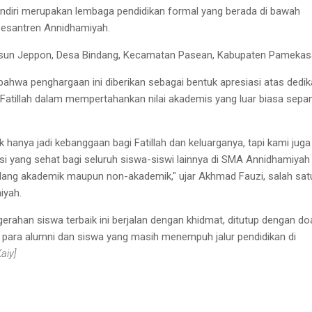
diri merupakan lembaga pendidikan formal yang berada di bawah
esantren Annidhamiyah.
Dusun Jeppon, Desa Bindang, Kecamatan Pasean, Kabupaten Pamekas
ahwa penghargaan ini diberikan sebagai bentuk apresiasi atas dedika
 Fatillah dalam mempertahankan nilai akademis yang luar biasa sepa
ak hanya jadi kebanggaan bagi Fatillah dan keluarganya, tapi kami juga
 yang sehat bagi seluruh siswa-siswi lainnya di SMA Annidhamiyah
 bidang akademik maupun non-akademik," ujar Akhmad Fauzi, salah sat
iyah.
rahan siswa terbaik ini berjalan dengan khidmat, ditutup dengan do
para alumni dan siswa yang masih menempuh jalur pendidikan di
Kaiy]