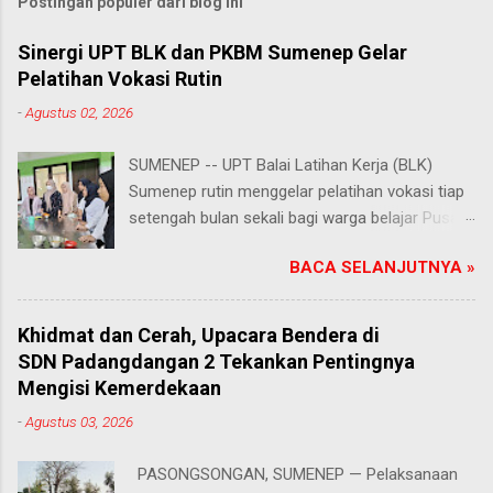
Postingan populer dari blog ini
Sinergi UPT BLK dan PKBM Sumenep Gelar
Pelatihan Vokasi Rutin
-
Agustus 02, 2026
SUMENEP -- UPT Balai Latihan Kerja (BLK)
Sumenep rutin menggelar pelatihan vokasi tiap
setengah bulan sekali bagi warga belajar Pusat
Kegiatan Belajar Masyarakat (PKBM) se-
BACA SELANJUTNYA »
Kabupaten Sumenep. Ahad (2/8/2026).
Program ini menawarkan berbagai pilihan
keterampilan, mulai dari pembuatan roti dan kue
Khidmat dan Cerah, Upacara Bendera di
hingga kejuruan lainnya yang bebas dipilih
SDN Padangdangan 2 Tekankan Pentingnya
peserta sesuai bakat dan minat masing-
Mengisi Kemerdekaan
masing. Kehadiran program ini disambut hangat
-
Agustus 03, 2026
para peserta. Salah satunya Juhairiyah, peserta
dari PKBM Al Khairot, Desa Bragung,
PASONGSONGAN, SUMENEP — Pelaksanaan
Kecamatan Guluk-Guluk. "Saya sangat senang