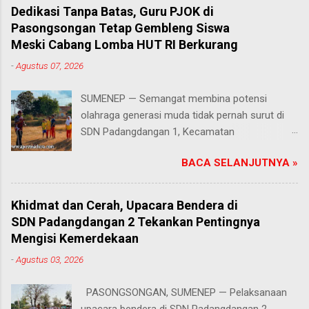
Dedikasi Tanpa Batas, Guru PJOK di
Pasongsongan Tetap Gembleng Siswa
Meski Cabang Lomba HUT RI Berkurang
-
Agustus 07, 2026
SUMENEP — Semangat membina potensi
olahraga generasi muda tidak pernah surut di
SDN Padangdangan 1, Kecamatan
Pasongsongan, Kabupaten Sumenep. Rabu
BACA SELANJUTNYA »
(5/8/2026) Meski beberapa cabang olahraga
tidak masuk dalam daftar kompetisi perayaan
Hari Ulang Tahun (HUT) Kemerdekaan Republik
Khidmat dan Cerah, Upacara Bendera di
Indonesia tahun ini, proses latihan bagi para
SDN Padangdangan 2 Tekankan Pentingnya
siswa tetap berjalan penuh antusias. Risqon
Mengisi Kemerdekaan
Muttaqin, S.Pd., guru Pendidikan Jasmani,
-
Agustus 03, 2026
Olahraga, dan Kesehatan (PJOK) di sekolah
tersebut, memilih untuk terus mendampingi dan
PASONGSONGAN, SUMENEP — Pelaksanaan
melatih anak-anak didiknya. Salah satu cabang
upacara bendera di SDN Padangdangan 2,