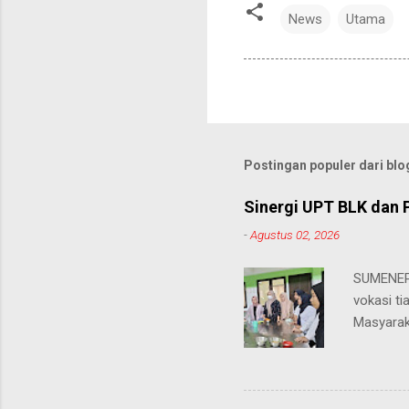
News
Utama
Postingan populer dari blog
Sinergi UPT BLK dan 
-
Agustus 02, 2026
SUMENEP 
vokasi ti
Masyarak
menawarka
hingga ke
masing. 