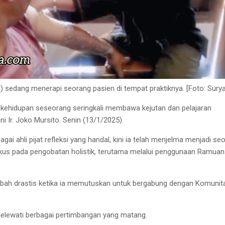
n) sedang menerapi seorang pasien di tempat praktiknya. [Foto: Surya
u kehidupan seseorang seringkali membawa kejutan dan pelajaran
ani Ir. Joko Mursito. Senin (13/1/2025).
gai ahli pijat refleksi yang handal, kini ia telah menjelma menjadi se
okus pada pengobatan holistik, terutama melalui penggunaan Ramuan
ubah drastis ketika ia memutuskan untuk bergabung dengan Komunit
melewati berbagai pertimbangan yang matang.