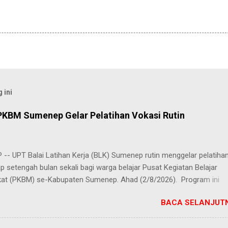
 ini
PKBM Sumenep Gelar Pelatihan Vokasi Rutin
-- UPT Balai Latihan Kerja (BLK) Sumenep rutin menggelar pelatiha
ap setengah bulan sekali bagi warga belajar Pusat Kegiatan Belajar
at (PKBM) se-Kabupaten Sumenep. Ahad (2/8/2026). Program ini
n berbagai pilihan keterampilan, mulai dari pembuatan roti dan kue
BACA SELANJUTN
juruan lainnya yang bebas dipilih peserta sesuai bakat dan minat ma
Kehadiran program ini disambut hangat para peserta. Salah satunya