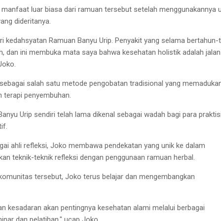
 manfaat luar biasa dari ramuan tersebut setelah menggunakannya 
ang dideritanya.
ari kedahsyatan Ramuan Banyu Urip. Penyakit yang selama bertahun-
h, dan ini membuka mata saya bahwa kesehatan holistik adalah jalan
Joko.
 sebagai salah satu metode pengobatan tradisional yang memaduka
n terapi penyembuhan.
nyu Urip sendiri telah lama dikenal sebagai wadah bagi para praktis
if.
gai ahli refleksi, Joko membawa pendekatan yang unik ke dalam
an teknik-teknik refleksi dengan penggunaan ramuan herbal.
omunitas tersebut, Joko terus belajar dan mengembangkan
an kesadaran akan pentingnya kesehatan alami melalui berbagai
inar dan pelatihan," ucap Joko.