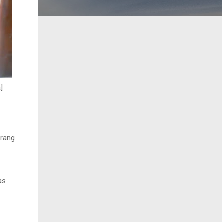
]
orang
as