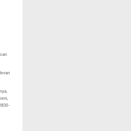
cari
levan
nya,
eni,
2830-