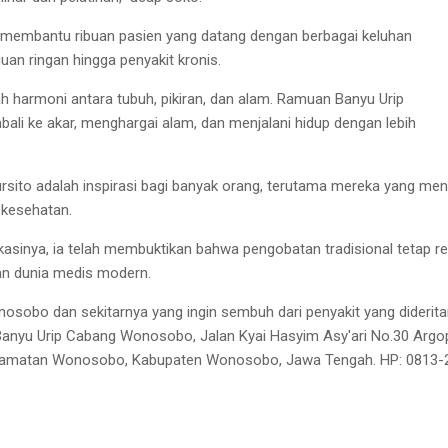
lah membantu ribuan pasien yang datang dengan berbagai keluhan
uan ringan hingga penyakit kronis.
ah harmoni antara tubuh, pikiran, dan alam. Ramuan Banyu Urip
bali ke akar, menghargai alam, dan menjalani hidup dengan lebih
ursito adalah inspirasi bagi banyak orang, terutama mereka yang men
 kesehatan.
sinya, ia telah membuktikan bahwa pengobatan tradisional tetap re
an dunia medis modern.
sobo dan sekitarnya yang ingin sembuh dari penyakit yang diderita
Banyu Urip Cabang Wonosobo, Jalan Kyai Hasyim Asy'ari No.30 Argop
Kecamatan Wonosobo, Kabupaten Wonosobo, Jawa Tengah. HP: 0813-