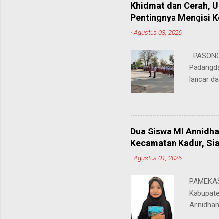
Juhairiya
Khidmat dan Cerah, 
"Saya sa
Pentingnya Mengisi 
keteramp
-
Agustus 03, 2026
teman pe
Dukungan
PASONGS
Syamsul, 
Padangda
sangat me
lancar da
mendukun
Bertinda
penting 
ia menek
Dua Siswa MI Annidh
para pahl
Kecamatan Kadur, Sia
dalam men
-
Agustus 01, 2026
sekolah, 
amanatny
PAMEKASA
Padangdan
Kabupate
mampu me
Annidham
belaja...
Kecamata