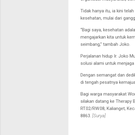
Tidak hanya itu, ia kini te
kesehatan, mulai dari gangg
“Bagi saya, kesehatan adal
mengajarkan kita untuk kem
seimbang,” tambah Joko.
Perjalanan hidup Ir. Joko M
solusi alami untuk menjaga
Dengan semangat dan dedika
di tengah pesatnya kemaju
Bagi warga masyarakat Wono
silakan datang ke Therapy 
RT.02/RW.08, Kalianget, 
8863.
[Surya]