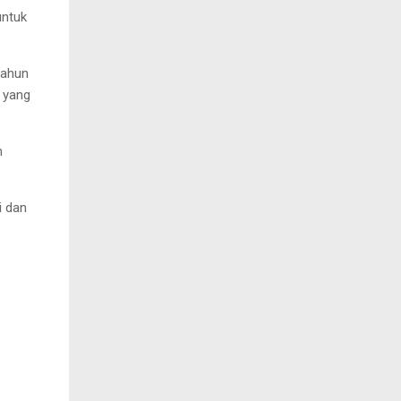
untuk
tahun
 yang
n
i dan