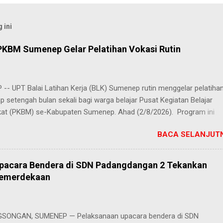
 ini
PKBM Sumenep Gelar Pelatihan Vokasi Rutin
-- UPT Balai Latihan Kerja (BLK) Sumenep rutin menggelar pelatiha
ap setengah bulan sekali bagi warga belajar Pusat Kegiatan Belajar
at (PKBM) se-Kabupaten Sumenep. Ahad (2/8/2026). Program ini
n berbagai pilihan keterampilan, mulai dari pembuatan roti dan kue
BACA SELANJUTN
juruan lainnya yang bebas dipilih peserta sesuai bakat dan minat ma
Kehadiran program ini disambut hangat para peserta. Salah satunya
h, peserta dari PKBM Al Khairot, Desa Bragung, Kecamatan Guluk-Gul
Upacara Bendera di SDN Padangdangan 2 Tekankan
ngat senang bisa mengikuti pelatihan ini. Selain menambah wawasan
Kemerdekaan
ilan baru, saya juga bisa berkenalan dan berkolaborasi dengan tema
rwakilan PKBM dari seluruh Kabupaten Sumenep," ungkap Juhairiyah.
 penuh juga datang dari Ketua Yayasan Al Khairot Cendekia Bragung
ONGAN, SUMENEP — Pelaksanaan upacara bendera di SDN
S.H., S.Pd., M.Pd., yang mengapresiasi keikutsertaan anak didiknya. "