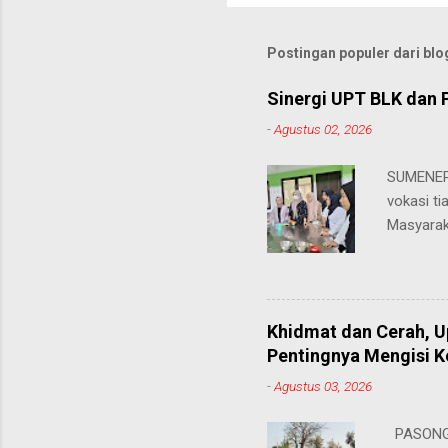
Postingan populer dari blog
Sinergi UPT BLK dan 
-
Agustus 02, 2026
SUMENEP 
vokasi ti
Masyarak
menawarka
hingga ke
masing. 
Juhairiya
Khidmat dan Cerah, 
"Saya sa
Pentingnya Mengisi 
keteramp
-
Agustus 03, 2026
teman pe
Dukungan
PASONGS
Syamsul, 