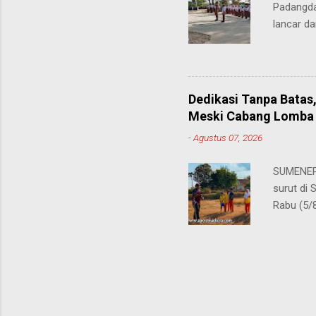
Padangda
sangat me
lancar da
mendukun
Bertinda
penting 
ia menek
Dedikasi Tanpa Batas
para pahl
Meski Cabang Lomba 
dalam men
-
Agustus 07, 2026
sekolah, 
amanatny
SUMENEP 
Padangdan
surut di
mampu me
Rabu (5/
belaja...
kompetis
ini, pros
S.Pd., gu
tersebut
satu cab
atletik t