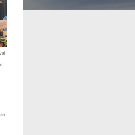
ya]
at
dan