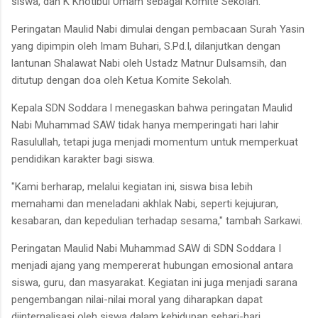
siswa, dan K Khotibul Umam sebagai Komite Sekolah.
Peringatan Maulid Nabi dimulai dengan pembacaan Surah Yasin
yang dipimpin oleh Imam Buhari, S.Pd.I, dilanjutkan dengan
lantunan Shalawat Nabi oleh Ustadz Matnur Dulsamsih, dan
ditutup dengan doa oleh Ketua Komite Sekolah.
Kepala SDN Soddara l menegaskan bahwa peringatan Maulid
Nabi Muhammad SAW tidak hanya memperingati hari lahir
Rasulullah, tetapi juga menjadi momentum untuk memperkuat
pendidikan karakter bagi siswa.
"Kami berharap, melalui kegiatan ini, siswa bisa lebih
memahami dan meneladani akhlak Nabi, seperti kejujuran,
kesabaran, dan kepedulian terhadap sesama," tambah Sarkawi.
Peringatan Maulid Nabi Muhammad SAW di SDN Soddara I
menjadi ajang yang mempererat hubungan emosional antara
siswa, guru, dan masyarakat. Kegiatan ini juga menjadi sarana
pengembangan nilai-nilai moral yang diharapkan dapat
diinternalisasi oleh siswa dalam kehidupan sehari-hari.