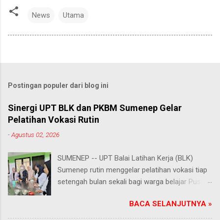
News
Utama
Postingan populer dari blog ini
Sinergi UPT BLK dan PKBM Sumenep Gelar
Pelatihan Vokasi Rutin
-
Agustus 02, 2026
SUMENEP -- UPT Balai Latihan Kerja (BLK)
Sumenep rutin menggelar pelatihan vokasi tiap
setengah bulan sekali bagi warga belajar Pusat
Kegiatan Belajar Masyarakat (PKBM) se-
BACA SELANJUTNYA »
Kabupaten Sumenep. Ahad (2/8/2026).
Program ini menawarkan berbagai pilihan